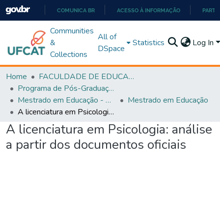
COMUNICA BR
ACESSO À INFORMAÇÃO
PARTI
IR
Communities
All of
PARA
&
Statistics
Log In
DSpace
O
Collections
CONTEÚDO
Home
FACULDADE DE EDUCAÇÃO
Programa de Pós-Graduação em Educação (PPGEDUC)
Mestrado em Educação - PPGEDUC
Mestrado em Educação
A licenciatura em Psicologia: análise a partir dos documentos oficiais
A licenciatura em Psicologia: análise
a partir dos documentos oficiais