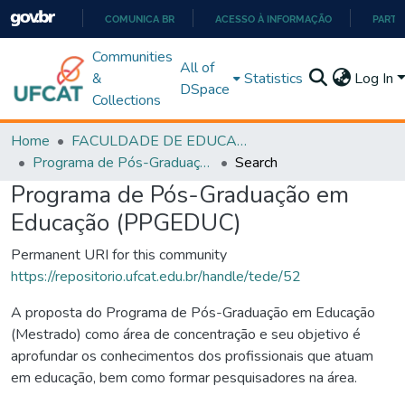
COMUNICA BR
ACESSO À INFORMAÇÃO
PARTI
IR
Communities
All of
PARA
&
Statistics
Log In
DSpace
O
Collections
CONTEÚDO
Home
FACULDADE DE EDUCAÇÃO
Programa de Pós-Graduação em Educação (PPGEDUC)
Search
Programa de Pós-Graduação em
Educação (PPGEDUC)
Permanent URI for this community
https://repositorio.ufcat.edu.br/handle/tede/52
A proposta do Programa de Pós-Graduação em Educação
(Mestrado) como área de concentração e seu objetivo é
aprofundar os conhecimentos dos profissionais que atuam
em educação, bem como formar pesquisadores na área.