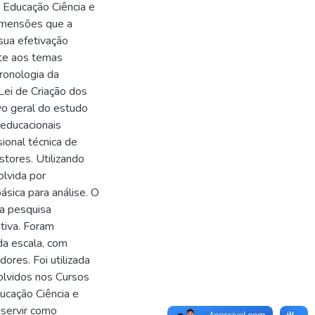
e Educação Ciência e
 dimensões que a
 sua efetivação
nte aos temas
cronologia da
 Lei de Criação dos
ivo geral do estudo
 educacionais
ional técnica de
stores. Utilizando
lvida por
sica para análise. O
 a pesquisa
tiva. Foram
da escala, com
ores. Foi utilizada
olvidos nos Cursos
ucação Ciência e
 servir como