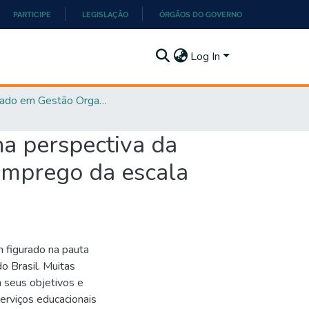
PARTICIPE
LEGISLAÇÃO
ÓRGÃOS DO GOVERNO
Log In
Mestrado em Gestão Organizacional - PPGGO
na perspectiva da
emprego da escala
 figurado na pauta
o Brasil. Muitas
m seus objetivos e
erviços educacionais