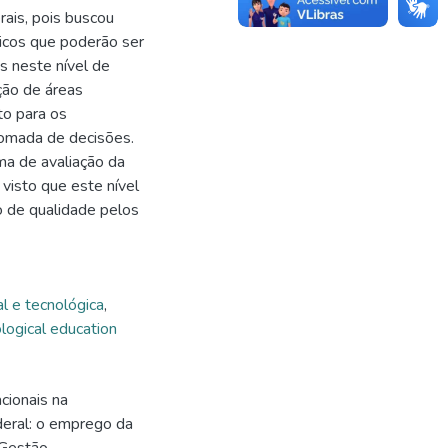
erais, pois buscou
íticos que poderão ser
s neste nível de
ção de áreas
to para os
tomada de decisões.
ma de avaliação da
 visto que este nível
o de qualidade pelos
l e tecnológica
,
logical education
cionais na
deral: o emprego da
 Gestão