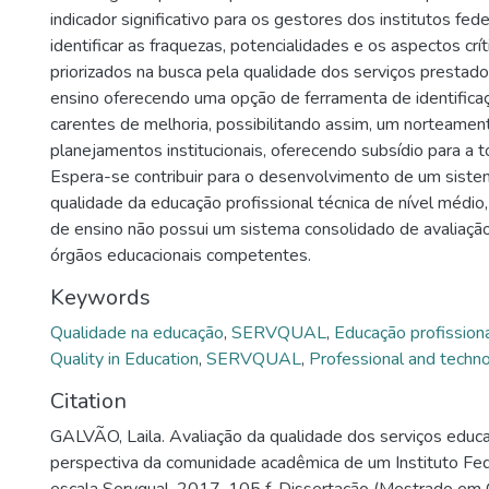
indicador significativo para os gestores dos institutos fed
identificar as fraquezas, potencialidades e os aspectos cr
priorizados na busca pela qualidade dos serviços prestado
ensino oferecendo uma opção de ferramenta de identifica
carentes de melhoria, possibilitando assim, um norteamen
planejamentos institucionais, oferecendo subsídio para a 
Espera-se contribuir para o desenvolvimento de um siste
qualidade da educação profissional técnica de nível médio,
de ensino não possui um sistema consolidado de avaliaçã
órgãos educacionais competentes.
Keywords
Qualidade na educação
,
SERVQUAL
,
Educação profissiona
Quality in Education
,
SERVQUAL
,
Professional and techno
Citation
GALVÃO, Laila. Avaliação da qualidade dos serviços educa
perspectiva da comunidade acadêmica de um Instituto Fe
escala Servqual. 2017. 105 f. Dissertação (Mestrado em