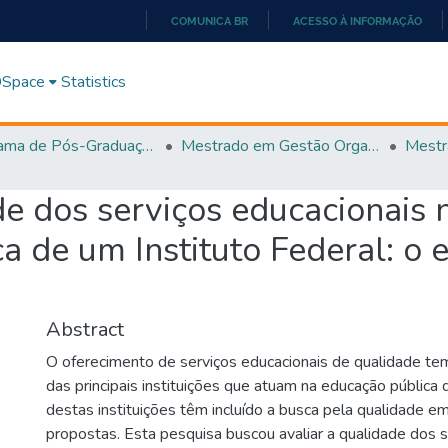
COMUNICA BR
ACESSO À INFORMAÇÃO
IR
PARA
 DSpace
Statistics
O
CONTEÚDO
Programa de Pós-Graduação em Gestão Organizacional (PPGGO)
Mestrado em Gestão Organizacional - PPGGO
e dos serviços educacionais 
 de um Instituto Federal: o 
Abstract
O oferecimento de serviços educacionais de qualidade tem
das principais instituições que atuam na educação pública d
destas instituições têm incluído a busca pela qualidade e
propostas. Esta pesquisa buscou avaliar a qualidade dos s