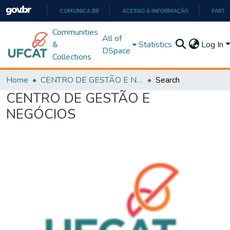
COMUNICA BR
ACESSO À INFORMAÇÃO
PARTI
IR
Communities
All of
PARA
&
Statistics
Log In
DSpace
O
Collections
CONTEÚDO
Home
CENTRO DE GESTÃO E NEGÓCIOS
Search
CENTRO DE GESTÃO E
NEGÓCIOS