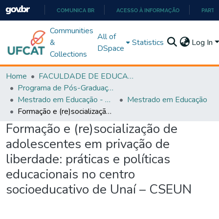
COMUNICA BR
ACESSO À INFORMAÇÃO
PARTI
IR
Communities
All of
PARA
&
Statistics
Log In
DSpace
O
Collections
CONTEÚDO
Home
FACULDADE DE EDUCAÇÃO
Programa de Pós-Graduação em Educação (PPGEDUC)
Mestrado em Educação - PPGEDUC
Mestrado em Educação
Formação e (re)socialização de adolescentes em privação de liberdade: práticas e políticas educacionais no centro socioeducativo de Unaí – CSEUN
Formação e (re)socialização de
adolescentes em privação de
liberdade: práticas e políticas
educacionais no centro
socioeducativo de Unaí – CSEUN