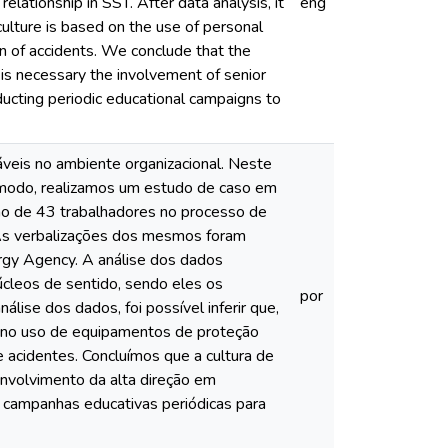
elationship in SST. After data analysis, it
eng
culture is based on the use of personal
on of accidents. We conclude that the
 is necessary the involvement of senior
ucting periodic educational campaigns to
veis no ambiente organizacional. Neste
 modo, realizamos um estudo de caso em
ção de 43 trabalhadores no processo de
r. As verbalizações dos mesmos foram
rgy Agency. A análise dos dados
úcleos de sentido, sendo eles os
por
ise dos dados, foi possível inferir que,
a no uso de equipamentos de proteção
de acidentes. Concluímos que a cultura de
nvolvimento da alta direção em
e campanhas educativas periódicas para