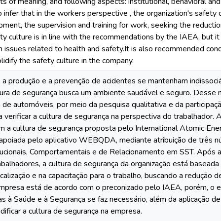
s of meaning, and following aspects: institutional, behavioral and r
 infer that in the workers perspective , the organization's safety 
pment, the supervision and training for work, seeking the reducti
y culture is in line with the recommendations by the IAEA, but it
issues related to health and safety.It is also recommended cond
idify the safety culture in the company.
e a produção e a prevenção de acidentes se mantenham indissociá
ltura de segurança busca um ambiente saudável e seguro. Desse
de automóveis, por meio da pesquisa qualitativa e da participa
a verificar a cultura de segurança na perspectiva do trabalhado
 a cultura de segurança proposta pelo International Atomic Ene
i apoiada pelo aplicativo WEBQDA, mediante atribuição de três n
tucionais, Comportamentais e de Relacionamento em SST. Após anál
rabalhadores, a cultura de segurança da organização está basead
fiscalização e na capacitação para o trabalho, buscando a redução 
mpresa está de acordo com o preconizado pelo IAEA, porém, o e
as à Saúde e à Segurança se faz necessário, além da aplicação d
dificar a cultura de segurança na empresa.