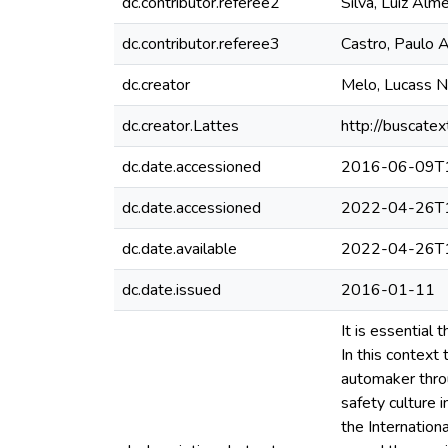
dc.contributor.referee2
Silva, Luiz Alm
dc.contributor.referee3
Castro, Paulo 
dc.creator
Melo, Lucass 
dc.creator.Lattes
http://buscate
dc.date.accessioned
2016-06-09T1
dc.date.accessioned
2022-04-26T1
dc.date.available
2022-04-26T1
dc.date.issued
2016-01-11
It is essential
In this context
automaker throu
safety culture 
the Internatio