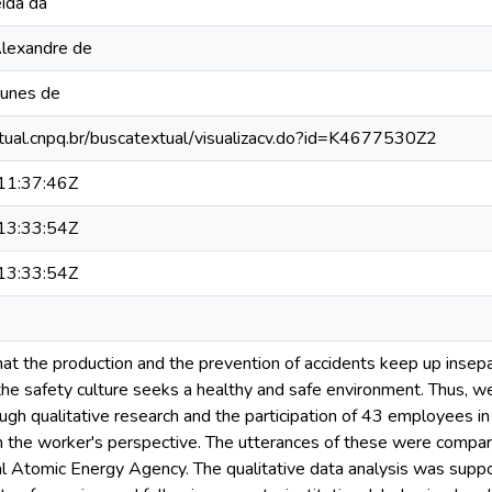
eida da
Alexandre de
Nunes de
xtual.cnpq.br/buscatextual/visualizacv.do?id=K4677530Z2
1:37:46Z
3:33:54Z
3:33:54Z
 that the production and the prevention of accidents keep up insep
 the safety culture seeks a healthy and safe environment. Thus, 
gh qualitative research and the participation of 43 employees in 
in the worker's perspective. The utterances of these were compa
nal Atomic Energy Agency. The qualitative data analysis was su