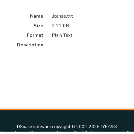
Name:
license.txt
Size:
2.11 KB
Format:
Plain Text
Description:
DSpace software
copyright © 2002-2026
LYRASIS
tings
Accessibility settings
Privacy policy
End User Agreement
Sen