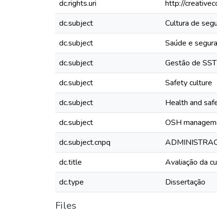
dc.rights.uri
http://creative
dc.subject
Cultura de seg
dc.subject
Saúde e segura
dc.subject
Gestão de SST
dc.subject
Safety culture
dc.subject
Health and saf
dc.subject
OSH managem
dc.subject.cnpq
ADMINISTRA
dc.title
Avaliação da c
dc.type
Dissertação
Files