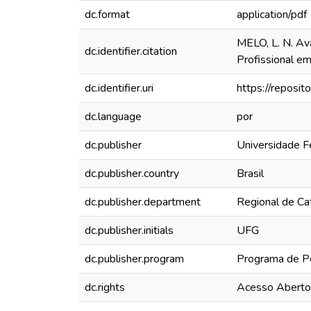
dc.format
application/pdf
MELO, L. N. Av
dc.identifier.citation
Profissional em
dc.identifier.uri
https://reposit
dc.language
por
dc.publisher
Universidade F
dc.publisher.country
Brasil
dc.publisher.department
Regional de Ca
dc.publisher.initials
UFG
dc.publisher.program
Programa de Pó
dc.rights
Acesso Aberto