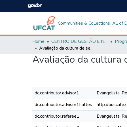
Communities & Collections
All of
Home
CENTRO DE GESTÃO E NEGÓCIOS
Avaliação da cultura de segurança de uma montadora de veículos
Avaliação da cultura
dc.contributor.advisor1
Evangelista, R
dc.contributor.advisor1Lattes
http://buscate
dc.contributor.referee1
Evangelista, R