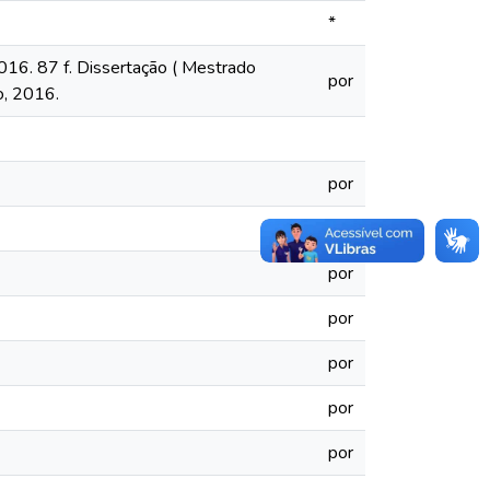
*
016. 87 f. Dissertação ( Mestrado
por
o, 2016.
por
por
por
por
por
por
por