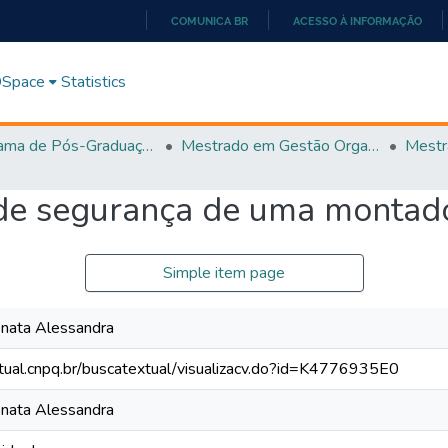
COMUNICA BR
ACESSO À INFORMAÇÃO
IR
PARA
 DSpace
Statistics
O
CONTEÚDO
Programa de Pós-Graduação em Gestão Organizacional (PPGGO)
Mestrado em Gestão Organizacional - PPGGO
 de segurança de uma montado
Simple item page
enata Alessandra
xtual.cnpq.br/buscatextual/visualizacv.do?id=K4776935E0
enata Alessandra