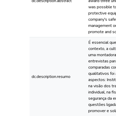
dc.description.abstract
award three unit
was possible to
protective equi
company's safet
management on 
promote and sol
É essencial qu
contexto, a cu
uma montadora 
entrevistas par
comparadas com
qualitativos fo
dc.description.resumo
aspectos: Insti
na visão dos t
individual, na 
segurança da e
questões ligad
promover e soli