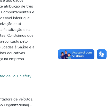
lise dos dados
e atribuição de três
s, Comportamentais e
sível inferir que,
anização está
 fiscalização e na
ntes. Concluímos que
preconizado pelo
 ligadas à Saúde e à
nhas educativas
nça na empresa.
tão de SST
,
Safety
tadora de veículos.
o Organizacional) -