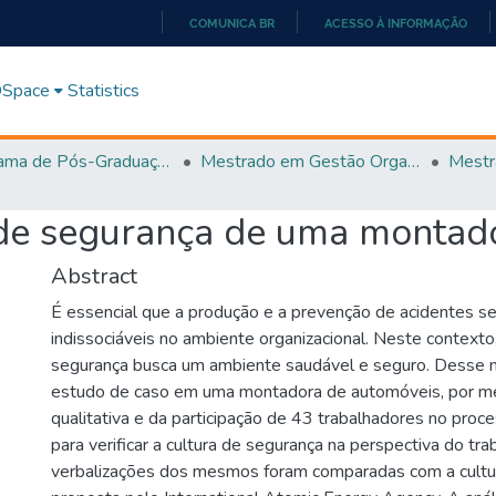
COMUNICA BR
ACESSO À INFORMAÇÃO
IR
PARA
 DSpace
Statistics
O
CONTEÚDO
Programa de Pós-Graduação em Gestão Organizacional (PPGGO)
Mestrado em Gestão Organizacional - PPGGO
 de segurança de uma montado
Abstract
É essencial que a produção e a prevenção de acidentes 
indissociáveis no ambiente organizacional. Neste contexto,
segurança busca um ambiente saudável e seguro. Desse 
estudo de caso em uma montadora de automóveis, por me
qualitativa e da participação de 43 trabalhadores no proc
para verificar a cultura de segurança na perspectiva do tra
verbalizações dos mesmos foram comparadas com a cultu