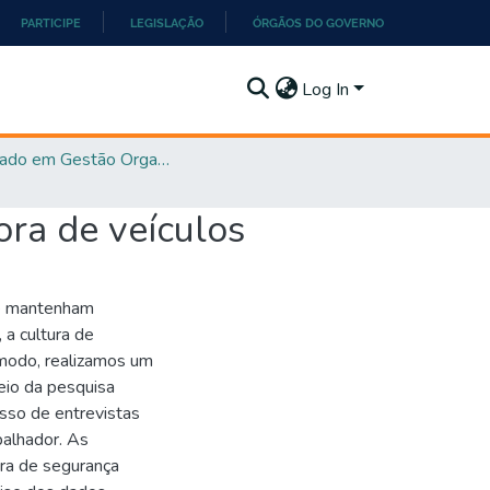
PARTICIPE
LEGISLAÇÃO
ÓRGÃOS DO GOVERNO
Log In
Mestrado em Gestão Organizacional - PPGGO
ra de veículos
se mantenham
 a cultura de
modo, realizamos um
io da pesquisa
esso de entrevistas
balhador. As
ra de segurança