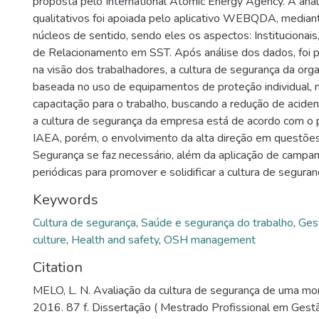
proposta pelo International Atomic Energy Agency. A aná
qualitativos foi apoiada pelo aplicativo WEBQDA, mediant
núcleos de sentido, sendo eles os aspectos: Institucionai
de Relacionamento em SST. Após análise dos dados, foi pos
na visão dos trabalhadores, a cultura de segurança da org
baseada no uso de equipamentos de proteção individual, na
capacitação para o trabalho, buscando a redução de acide
a cultura de segurança da empresa está de acordo com o 
IAEA, porém, o envolvimento da alta direção em questões
Segurança se faz necessário, além da aplicação de campa
periódicas para promover e solidificar a cultura de segura
Keywords
Cultura de segurança
,
Saúde e segurança do trabalho
,
Ges
culture
,
Health and safety
,
OSH management
Citation
MELO, L. N. Avaliação da cultura de segurança de uma mon
2016. 87 f. Dissertação ( Mestrado Profissional em Gestã