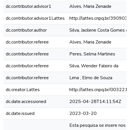
dc.contributor.advisor1
Alves, Maria Zenaide
dc.contributor.advisor1Lattes
http://lattes.cnpq.br/3909
dc.contributor.author
Silva, Jacilene Costa Gomes d
dc.contributor.referee
Alves, Maria Zenaide
dc.contributor.referee
Peres, Selma Martines
dc.contributor.referee
Silva, Wender Faleiro da
dc.contributor.referee
Lima , Elmo de Souza
dc.creator.Lattes
http://lattes.cnpq.br/0032
dc.date.accessioned
2025-04-28T14:11:54Z
dc.date.issued
2023-03-20
Esta pesquisa se insere nos 