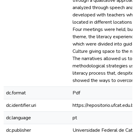
through a qualitative approac
analyzed through speech analy
developed with teachers who te
located in different locations 
Four meetings were held, buil
theme, the literacy experience
which were divided into guide 
Culture giving space to the nar
The narratives allowed us to 
methodological strategies use
literacy process that, despite t
showed the ways to overcome s
dc.format
Pdf
dc.identifier.uri
https://repositorio.ufcat.ed
dc.language
pt
dc.publisher
Universidade Federal de Cata