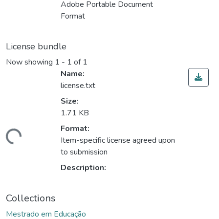
Adobe Portable Document
Format
License bundle
Now showing
1 - 1 of 1
Name:
license.txt
Size:
1.71 KB
Format:
ding...
Item-specific license agreed upon
to submission
Description:
Collections
Mestrado em Educação