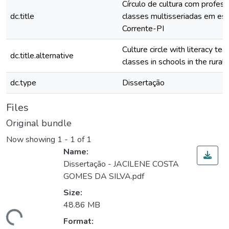
Círculo de cultura com profes
dc.title
classes multisseriadas em esc
Corrente-PI
Culture circle with literacy te
dc.title.alternative
classes in schools in the rural
dc.type
Dissertação
Files
Original bundle
Now showing
1 - 1 of 1
Name:
Dissertação - JACILENE COSTA
GOMES DA SILVA.pdf
Size:
48.86 MB
ding...
Format: