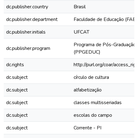
dc.publisher.country
Brasil
dc.publisher.department
Faculdade de Educação (FAE)
dc.publisher.initials
UFCAT
Programa de Pós-Graduação 
dc.publisher.program
(PPGEDUC)
dc.rights
http://purl.org/coar/access_rig
dc.subject
círculo de cultura
dc.subject
alfabetização
dc.subject
classes multisseriadas
dc.subject
escolas do campo
dc.subject
Corrente - PI