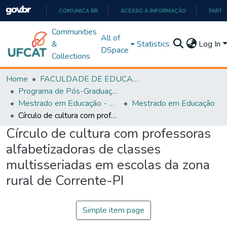
COMUNICA BR
ACESSO À INFORMAÇÃO
PARTI
IR
Communities
All of
PARA
&
Statistics
Log In
DSpace
O
Collections
CONTEÚDO
Home
FACULDADE DE EDUCAÇÃO
Programa de Pós-Graduação em Educação (PPGEDUC)
Mestrado em Educação - PPGEDUC
Mestrado em Educação
Círculo de cultura com professoras alfabetizadoras de classes multisseriadas em escolas da zona rural de Corrente-PI
Círculo de cultura com professoras
alfabetizadoras de classes
multisseriadas em escolas da zona
rural de Corrente-PI
Simple item page