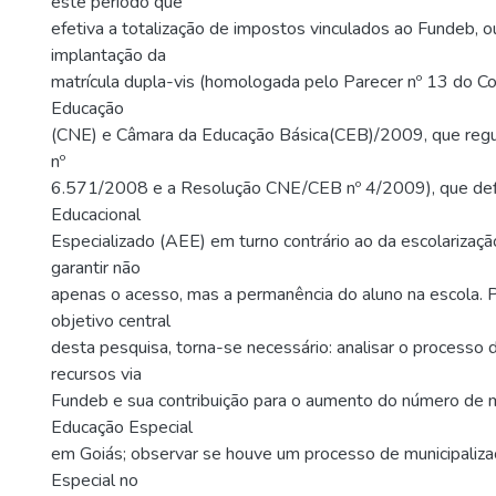
este período que
efetiva a totalização de impostos vinculados ao Fundeb, o
implantação da
matrícula dupla-vis (homologada pelo Parecer nº 13 do C
Educação
(CNE) e Câmara da Educação Básica(CEB)/2009, que reg
nº
6.571/2008 e a Resolução CNE/CEB nº 4/2009), que def
Educacional
Especializado (AEE) em turno contrário ao da escolarizaç
garantir não
apenas o acesso, mas a permanência do aluno na escola. P
objetivo central
desta pesquisa, torna-se necessário: analisar o processo
recursos via
Fundeb e sua contribuição para o aumento do número de m
Educação Especial
em Goiás; observar se houve um processo de municipaliz
Especial no