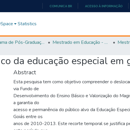
COMUNICA BR
ACESSO À INFORMAÇÃO
IR
PARA
 DSpace
Statistics
O
CONTEÚDO
Programa de Pós-Graduação em Educação (PPGEDUC)
Mestrado em Educação - PPGEDUC
Mestr
ico da educação especial em 
Abstract
Esta pesquisa tem como objetivo compreender o desloca
via Fundo de
Desenvolvimento do Ensino Básico e Valorização do Magis
a garantia do
acesso e permanência do público alvo da Educação Especi
Goiás entre os
anos de 2010-2013. Este recorte temporal se justifica pe