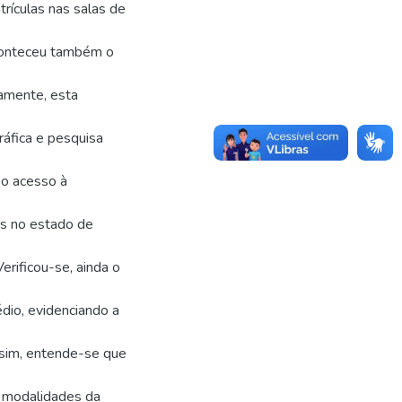
rículas nas salas de
aconteceu também o
amente, esta
gráfica e pesquisa
u o acesso à
as no estado de
erificou-se, ainda o
édio, evidenciando a
ssim, entende-se que
e modalidades da