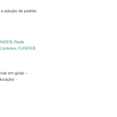
ra a adoção de padrão
UNDEB
,
Rede
c policies
,
FUNDEB
,
cial em goiás –
ucação) -