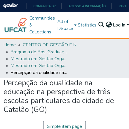
COMUNICA BR
ACESSO À INFORMAÇÃO
PARTI
IR
Communities
All of
PARA
&
Statistics
Log In
DSpace
O
Collections
CONTEÚDO
Home
CENTRO DE GESTÃO E NEGÓCIOS
Programa de Pós-Graduação em Gestão Organizacional (PPGGO)
Mestrado em Gestão Organizacional - PPGGO
Mestrado em Gestão Organizacional - PPGGO
Percepção da qualidade na educação na perspectiva de três escolas particulares da cidade de Catalão (GO)
Percepção da qualidade na
educação na perspectiva de três
escolas particulares da cidade de
Catalão (GO)
Simple item page