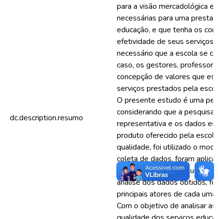
para a visão mercadológica e
necessárias para uma prestaç
educação, e que tenha os conc
efetividade de seus serviços.
necessário que a escola se con
caso, os gestores, professore
concepção de valores que ess
serviços prestados pela escola
O presente estudo é uma pesqu
considerando que a pesquisa s
dc.description.resumo
representativa e os dados est
produto oferecido pela escola
qualidade, foi utilizado o mo
coleta de dados, foram aplica
referida escala, com questões
análise dos dados obtidos, fo
principais atores de cada uma 
Com o objetivo de analisar as
qualidade dos serviços educac