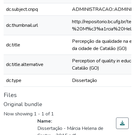
dc.subject.cnpq
ADMINISTRACAO::ADMINI
http://repositorio.bc.ufg.
dc.thumbnail.url
%20M%c3%a1rcia%20Helen
Percepção da qualidade na edu
dc.title
da cidade de Catalão (GO)
Perception of quality in educa
dc.title.alternative
Catalão (GO)
dc.type
Dissertação
Files
Original bundle
Now showing
1 - 1 of 1
Name:
Dissertação - Márcia Helena de