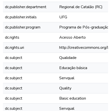
dc.publisher.department
Regional de Catalão (RC)
dc.publisher.initials
UFG
dc.publisher.program
Programa de Pós-graduação e
dc.rights
Acesso Aberto
dc.rights.uri
http://creativecommons.org/li
dc.subject
Qualidade
dc.subject
Educação básica
dc.subject
Servqual
dc.subject
Quality
dc.subject
Basic education
dc.subject
Servqual