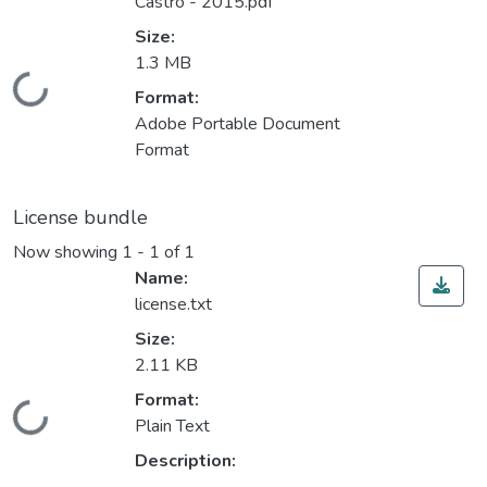
Castro - 2015.pdf
Size:
1.3 MB
Loading...
Format:
Adobe Portable Document
Format
License bundle
Now showing
1 - 1 of 1
Name:
license.txt
Size:
2.11 KB
Format:
Loading...
Plain Text
Description: