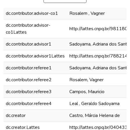
dc.contributor.advisor-co1
Rosalem , Vagner
dc.contributor.advisor-
http://lattes.cnpq.br/9811
co1Lattes
dc.contributor.advisor1
Sadoyama, Adriana dos Santo
dc.contributor.advisor1Lattes
http://lattes.cnpq.br/7882
dc.contributor.referee1
Sadoyama, Adriana dos Santo
dc.contributor.referee2
Rosalem, Vagner
dc.contributor.referee3
Campos, Mauricio
dc.contributor.referee4
Leal , Geraldo Sadoyama
dc.creator
Castro, Márcia Helena de
dc.creator.Lattes
http://lattes.cnpq.br/0404