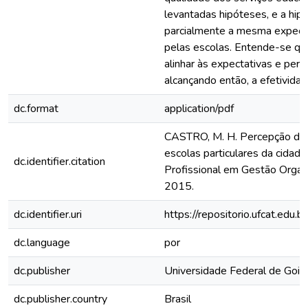
levantadas hipóteses, e a hip
parcialmente a mesma expecta
pelas escolas. Entende-se qu
alinhar às expectativas e perc
alcançando então, a efetivida
dc.format
application/pdf
CASTRO, M. H. Percepção da q
escolas particulares da cidad
dc.identifier.citation
Profissional em Gestão Organi
2015.
dc.identifier.uri
https://repositorio.ufcat.edu.
dc.language
por
dc.publisher
Universidade Federal de Goiá
dc.publisher.country
Brasil