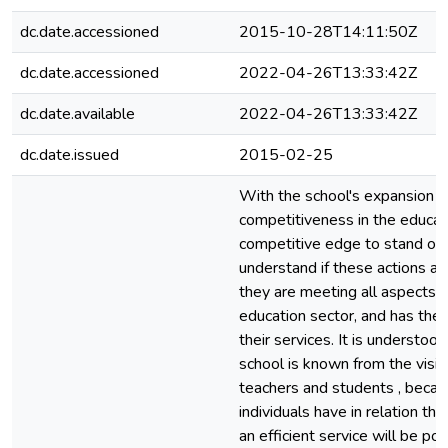
dc.date.accessioned
2015-10-28T14:11:50Z
dc.date.accessioned
2022-04-26T13:33:42Z
dc.date.available
2022-04-26T13:33:42Z
dc.date.issued
2015-02-25
With the school's expansion in
competitiveness in the educati
competitive edge to stand out
understand if these actions ar
they are meeting all aspects ne
education sector, and has the 
their services. It is understoo
school is known from the vision
teachers and students , becau
individuals have in relation th
an efficient service will be po