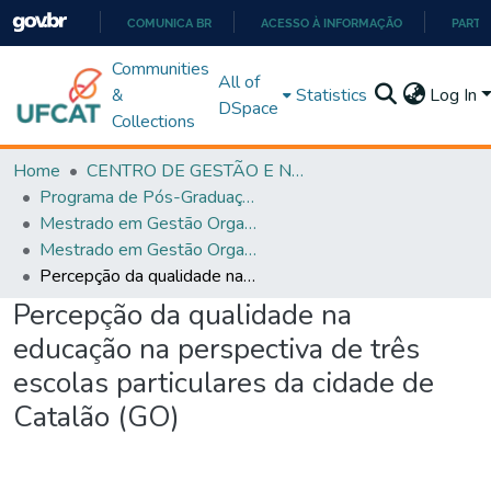
COMUNICA BR
ACESSO À INFORMAÇÃO
PARTI
IR
Communities
All of
PARA
&
Statistics
Log In
DSpace
O
Collections
CONTEÚDO
Home
CENTRO DE GESTÃO E NEGÓCIOS
Programa de Pós-Graduação em Gestão Organizacional (PPGGO)
Mestrado em Gestão Organizacional - PPGGO
Mestrado em Gestão Organizacional - PPGGO
Percepção da qualidade na educação na perspectiva de três escolas particulares da cidade de Catalão (GO)
Percepção da qualidade na
educação na perspectiva de três
escolas particulares da cidade de
Catalão (GO)