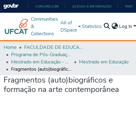
COMUNICA BR
ACESSO À INFORMAÇÃO
PARTI
IR
Communities
All of
PARA
&
Statistics
Log In
DSpace
O
Collections
CONTEÚDO
Home
FACULDADE DE EDUCAÇÃO
Programa de Pós-Graduação em Educação (PPGEDUC)
Mestrado em Educação - PPGEDUC
Mestrado em Educação
Fragmentos (auto)biográficos e formação na arte contemporânea
Fragmentos (auto)biográficos e
formação na arte contemporânea