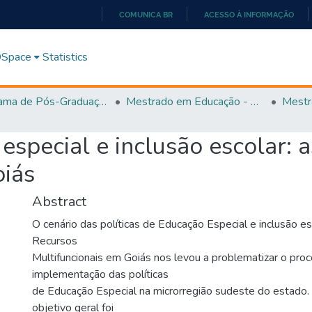
COMUNICA BR
ACESSO À INFORMAÇÃO
IR
PARA
 DSpace
Statistics
O
CONTEÚDO
Programa de Pós-Graduação em Educação (PPGEDUC)
Mestrado em Educação - PPGEDUC
Mestr
especial e inclusão escolar: 
oiás
Abstract
O cenário das políticas de Educação Especial e inclusão es
Recursos
Multifuncionais em Goiás nos levou a problematizar o pro
implementação das políticas
de Educação Especial na microrregião sudeste do estado
objetivo geral foi