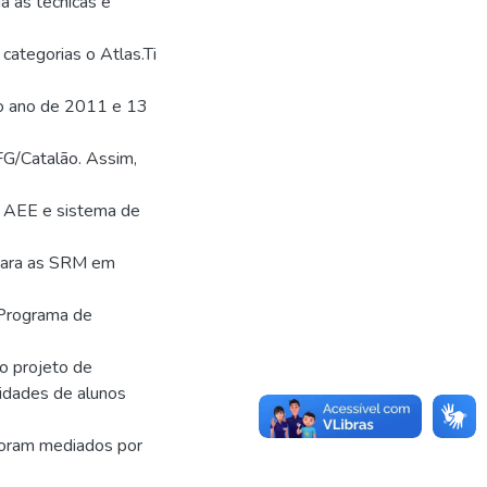
da as técnicas e
categorias o Atlas.Ti
no ano de 2011 e 13
FG/Catalão. Assim,
o AEE e sistema de
 para as SRM em
o Programa de
o projeto de
idades de alunos
 foram mediados por