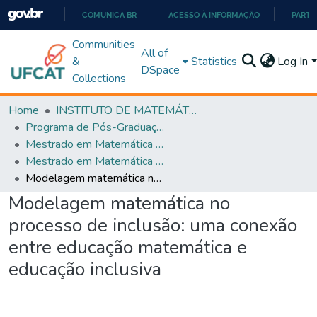
COMUNICA BR
ACESSO À INFORMAÇÃO
PARTI
IR
Communities
All of
PARA
&
Statistics
Log In
DSpace
O
Collections
CONTEÚDO
Home
INSTITUTO DE MATEMÁTICA E TECNOLOGIA
Programa de Pós-Graduação em Matemática (PROFMAT)
Mestrado em Matemática em Rede Nacional - PROFMAT
Mestrado em Matemática em Rede Nacional - PROFMAT
Modelagem matemática no processo de inclusão: uma conexão entre educação matemática e educação inclusiva
Modelagem matemática no
processo de inclusão: uma conexão
entre educação matemática e
educação inclusiva