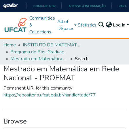
COMUNICA BR
ACESSO À INFORMAÇÃO
PARTI
IR
Communities
All of
PARA
&
Statistics
Log In
DSpace
O
Collections
CONTEÚDO
Home
INSTITUTO DE MATEMÁTICA E TECNOLOGIA
Programa de Pós-Graduação em Matemática (PROFMAT)
Mestrado em Matemática em Rede Nacional - PROFMAT
Search
Mestrado em Matemática em Rede
Nacional - PROFMAT
Permanent URI for this community
https://repositorio.ufcat.edu.br/handle/tede/77
Browse