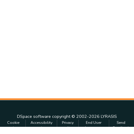
DSpace software
copyright © 2002-2026
LYRASIS
Cookie
Accessibility
Privacy
End User
Send
settings
settings
policy
Agreement
Feedback