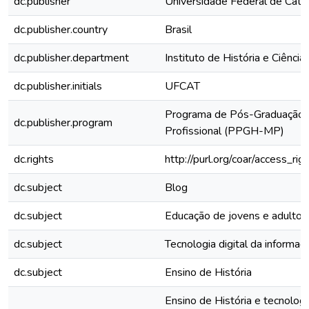
dc.publisher
Universidade Federal de Cata
dc.publisher.country
Brasil
dc.publisher.department
Instituto de História e Ciênci
dc.publisher.initials
UFCAT
Programa de Pós-Graduação e
dc.publisher.program
Profissional (PPGH-MP)
dc.rights
http://purl.org/coar/access_rig
dc.subject
Blog
dc.subject
Educação de jovens e adultos
dc.subject
Tecnologia digital da informa
dc.subject
Ensino de História
Ensino de História e tecnologi