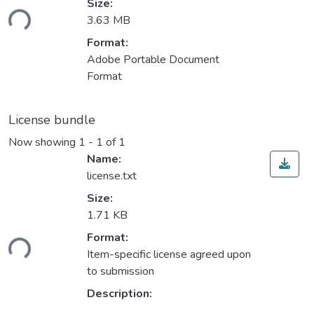
Loading...
Size:
3.63 MB
Format:
Adobe Portable Document
Format
License bundle
Now showing
1 - 1 of 1
Name:
license.txt
Size:
1.71 KB
Loading...
Format:
Item-specific license agreed upon
to submission
Description: