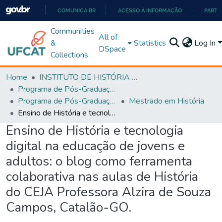
COMUNICA BR
ACESSO À INFORMAÇÃO
PARTI
IR
Communities
All of
PARA
&
Statistics
Log In
DSpace
O
Collections
CONTEÚDO
Home
INSTITUTO DE HISTÓRIA E CIÊNCIAS SOCIAIS
Programa de Pós-Graduação em História, Cultura e Formação de Professores (PPGH-MP)
Programa de Pós-Graduação em História, Cultura e Formação de Professores - PPGH-MP
Mestrado em História
Ensino de História e tecnologia digital na educação de jovens e adultos: o blog como ferramenta colaborativa nas aulas de História do CEJA Professora Alzira de Souza Campos, Catalão-GO.
Ensino de História e tecnologia
digital na educação de jovens e
adultos: o blog como ferramenta
colaborativa nas aulas de História
do CEJA Professora Alzira de Souza
Campos, Catalão-GO.