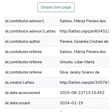
Simple item page
dc.contributor.advisor1
Santos, Márcia Pereira dos
dc.contributor.advisor1Lattes
http://lattes.cnpq.br/6045
dc.contributor.author
Pereira, Cezaréia Cristiani de 
dc.contributor.referee
Santos, Márcia Pereira dos
dc.contributor.referee
Grisolio, Lilian Marta
dc.contributor.referee
Silva, Jaciely Soares da
dc.creator.Lattes
http://lattes.cnpq.br/3057
dc.date.accessioned
2025-08-22T13:15:49Z
dc.date.issued
2024-01-19