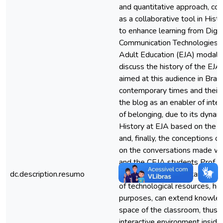
and quantitative approach, con
as a collaborative tool in Hist
to enhance learning from Digit
Communication Technologies (T
Adult Education (EJA) modality.
discuss the history of the EJA
aimed at this audience in Brazi
contemporary times and their 
the blog as an enabler of inter
of belonging, due to its dynami
History at EJA based on the 
and, finally, the conceptions o
on the conversations made wi
and the CEJA students Prof. 
dc.description.resumo
Catalão, Goiás. We start from
of technological resources, ho
purposes, can extend knowled
space of the classroom, thus c
interactive environment inside