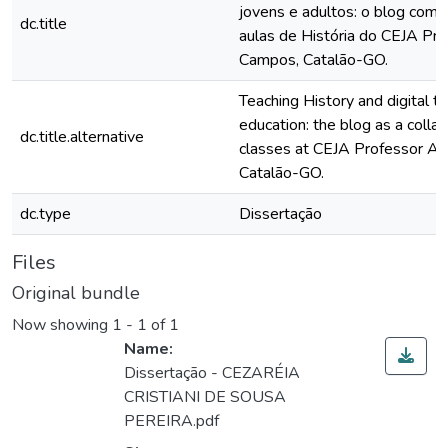
jovens e adultos: o blog como
dc.title
aulas de História do CEJA Pro
Campos, Catalão-GO.
Teaching History and digital t
education: the blog as a collab
dc.title.alternative
classes at CEJA Professor Al
Catalão-GO.
dc.type
Dissertação
Files
Original bundle
Now showing
1 - 1 of 1
Name:
Dissertação - CEZARÉIA
CRISTIANI DE SOUSA
PEREIRA.pdf