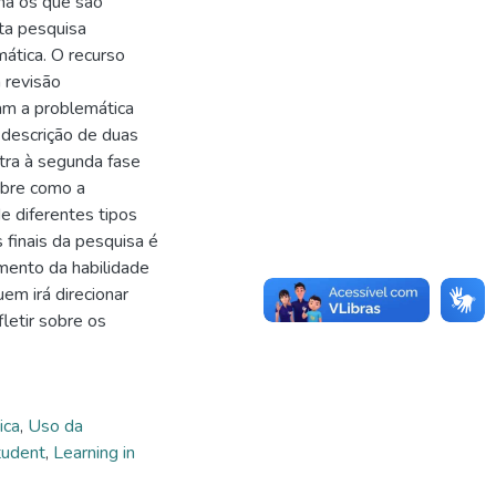
 há os que são
sta pesquisa
mática. O recurso
 revisão
ram a problemática
 descrição de duas
tra à segunda fase
obre como a
e diferentes tipos
 finais da pesquisa é
imento da habilidade
em irá direcionar
fletir sobre os
ica
,
Uso da
tudent
,
Learning in