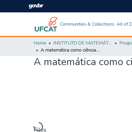
Communities & Collections
All of
Home
INSTITUTO DE MATEMÁTICA E TECNOLOGIA
A matemática como ciência e o uso da calculadora no seu ensino
A matemática como ciê
Loading...
Files