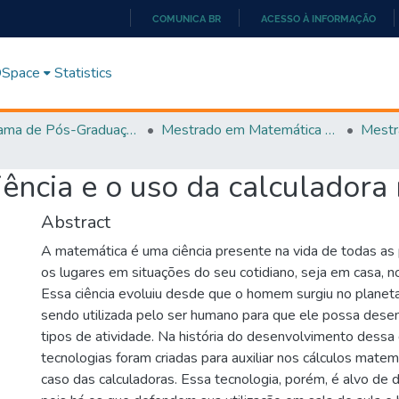
COMUNICA BR
ACESSO À INFORMAÇÃO
IR
PARA
 DSpace
Statistics
O
CONTEÚDO
Programa de Pós-Graduação em Matemática (PROFMAT)
Mestrado em Matemática em Rede Nacional - PROFMAT
ncia e o uso da calculadora 
Abstract
A matemática é uma ciência presente na vida de todas a
os lugares em situações do seu cotidiano, seja em casa, no 
Essa ciência evoluiu desde que o homem surgiu no planeta 
sendo utilizada pelo ser humano para que ele possa desen
tipos de atividade. Na história do desenvolvimento dessa d
tecnologias foram criadas para auxiliar nos cálculos mate
caso das calculadoras. Essa tecnologia, porém, é alvo de 