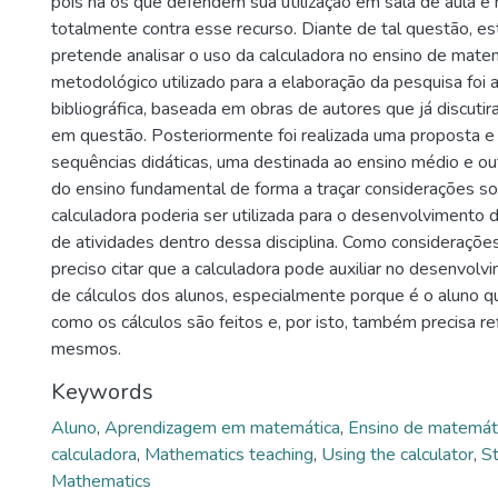
pois há os que defendem sua utilização em sala de aula e
totalmente contra esse recurso. Diante de tal questão, e
pretende analisar o uso da calculadora no ensino de mate
metodológico utilizado para a elaboração da pesquisa foi a
bibliográfica, baseada em obras de autores que já discuti
em questão. Posteriormente foi realizada uma proposta e
sequências didáticas, uma destinada ao ensino médio e ou
do ensino fundamental de forma a traçar considerações s
calculadora poderia ser utilizada para o desenvolvimento d
de atividades dentro dessa disciplina. Como considerações
preciso citar que a calculadora pode auxiliar no desenvolv
de cálculos dos alunos, especialmente porque é o aluno qu
como os cálculos são feitos e, por isto, também precisa re
mesmos.
Keywords
Aluno
,
Aprendizagem em matemática
,
Ensino de matemát
calculadora
,
Mathematics teaching
,
Using the calculator
,
S
Mathematics