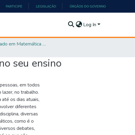
PARTICIPE
LEGISLAÇÃO
ÓRGÃOS DO GOVERNO
Log In
Mestrado em Matemática em Rede Nacional - PROFMAT
no seu ensino
s pessoas, em todos
lazer, no trabalho.
até os dias atuais,
volver diferentes
isciplina, diversas
máticos, como é o
diversos debates,