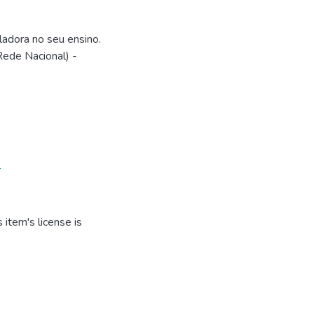
ladora no seu ensino.
ede Nacional) -
T
item's license is