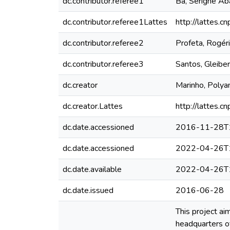
dc.contributor.referee1
Ba, Serigne Ab
dc.contributor.referee1Lattes
http://lattes
dc.contributor.referee2
Profeta, Rogér
dc.contributor.referee3
Santos, Gleibe
dc.creator
Marinho, Poly
dc.creator.Lattes
http://lattes
dc.date.accessioned
2016-11-28T
dc.date.accessioned
2022-04-26T
dc.date.available
2022-04-26T
dc.date.issued
2016-06-28
This project ai
headquarters o