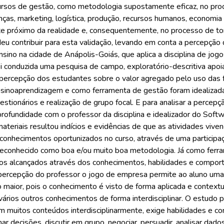
ursos de gestão, como metodologia supostamente eficaz, no pro
anças, marketing, logística, produção, recursos humanos, economia
 próximo da realidade e, consequentemente, no processo de to
eu contribuir para esta validação, levando em conta a percepção
 ensino na cidade de Anápolis-Goiás, que aplica a disciplina de 
 conduzida uma pesquisa de campo, exploratório-descritiva apoia
a percepção dos estudantes sobre o valor agregado pelo uso das
sinoaprendizagem e como ferramenta de gestão foram idealizada
estionários e realização de grupo focal. E para analisar a perce
profundidade com o professor da disciplina e idealizador do Sof
teriais resultou indícios e evidências de que as atividades vive
 conhecimentos oportunizados no curso, através de uma participaç
econhecido como boa e/ou muito boa metodologia. Já como ferr
ios alcançados através dos conhecimentos, habilidades e compo
percepção do professor o jogo de empresa permite ao aluno uma p
 maior, pois o conhecimento é visto de forma aplicada e context
vários outros conhecimentos de forma interdisciplinar. O estudo 
m muitos conteúdos interdisciplinarmente, exige habilidades e c
mar decisões, discutir em grupo, negociar, persuadir, analisar dados