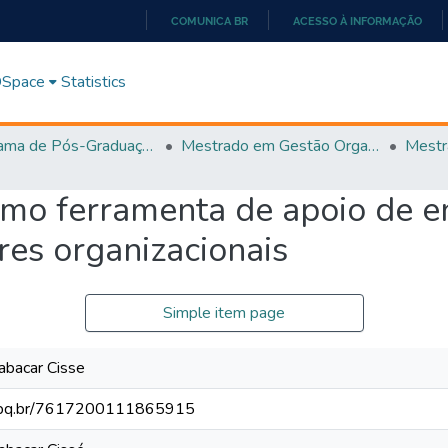
COMUNICA BR
ACESSO À INFORMAÇÃO
IR
PARA
 DSpace
Statistics
O
CONTEÚDO
Programa de Pós-Graduação em Gestão Organizacional (PPGGO)
Mestrado em Gestão Organizacional - PPGGO
omo ferramenta de apoio de 
res organizacionais
Simple item page
abacar Cisse
.cnpq.br/7617200111865915