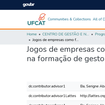
Communities & Collections
All of
Home
CENTRO DE GESTÃO E NEGÓCIOS
Jogos de empresas como ferramenta de apoio de ensino-aprendizagem na formação de gestores organizacionais
Jogos de empresas c
na formação de gesto
dc.contributor.advisor1
Ba, Serigne Ab
dc.contributor.advisor1Lattes
http://lattes