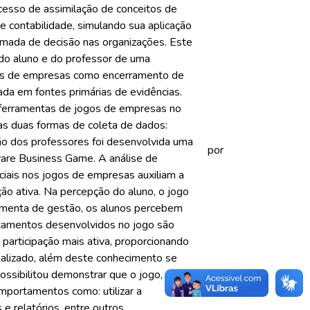
cesso de assimilação de conceitos de
 e contabilidade, simulando sua aplicação
mada de decisão nas organizações. Este
 do aluno e do professor de uma
jogos de empresas como encerramento de
da em fontes primárias de evidências.
 ferramentas de jogos de empresas no
s duas formas de coleta de dados:
pção dos professores foi desenvolvida uma
por
tware Business Game. A análise de
nciais nos jogos de empresas auxiliam a
ão ativa. Na percepção do aluno, o jogo
amenta de gestão, os alunos percebem
rtamentos desenvolvidos no jogo são
articipação mais ativa, proporcionando
ualizado, além deste conhecimento se
possibilitou demonstrar que o jogo, além
omportamentos como: utilizar a
 e relatórios, entre outros