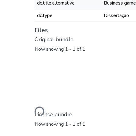
dc.title.alternative
Business games 
dc.type
Dissertação
Files
Original bundle
Now showing
1 - 1 of 1
Loading...
License bundle
Now showing
1 - 1 of 1