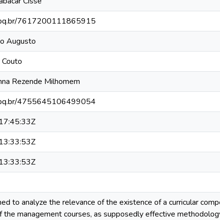
abacar Cissé
.cnpq.br/7617200111865915
io Augusto
r Couto
anna Rezende Milhomem
.cnpq.br/4755645106499054
17:45:33Z
13:33:53Z
13:33:53Z
med to analyze the relevance of the existence of a curricular co
f the management courses, as supposedly effective methodology,