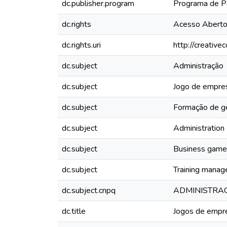
dc.publisher.program
Programa de P
dc.rights
Acesso Abert
dc.rights.uri
http://creativ
dc.subject
Administração
dc.subject
Jogo de empre
dc.subject
Formação de g
dc.subject
Administration
dc.subject
Business game
dc.subject
Training manag
dc.subject.cnpq
ADMINISTRA
dc.title
Jogos de empre