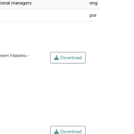
ational managers
eng
por
omem Marinho -
Download
Download