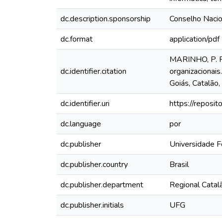
dc.description.sponsorship
Conselho Nacio
dc.format
application/pdf
MARINHO, P. R
dc.identifier.citation
organizacionai
Goiás, Catalão
dc.identifier.uri
https://reposit
dc.language
por
dc.publisher
Universidade F
dc.publisher.country
Brasil
dc.publisher.department
Regional Catal
dc.publisher.initials
UFG