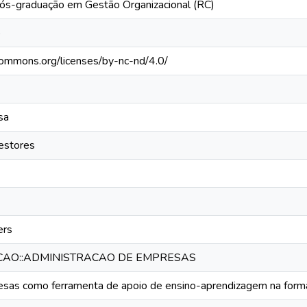
ós-graduação em Gestão Organizacional (RC)
o
ecommons.org/licenses/by-nc-nd/4.0/
sa
estores
ers
CAO::ADMINISTRACAO DE EMPRESAS
sas como ferramenta de apoio de ensino-aprendizagem na forma