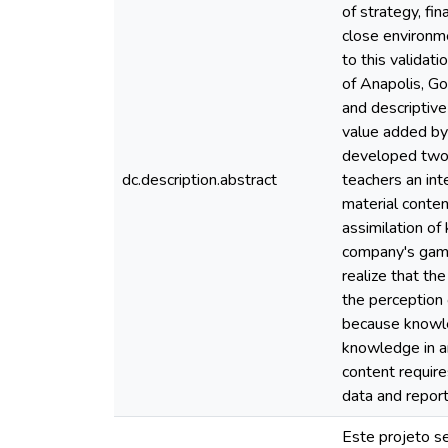
of strategy, fi
close environme
to this validati
of Anapolis, Go
and descriptiv
value added by
developed two f
dc.description.abstract
teachers an in
material conten
assimilation of
company's game
realize that th
the perception 
because knowle
knowledge in an
content require
data and repor
Este projeto s