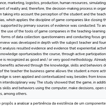
nance, marketing, logistics, production, human resources, simulating
nt of reality and, therefore, the decision-making process in organ
on taking into account the perception of the student and the teacher
ias, which applies the discipline of game companies like closing t
e supported by primary sources of evidence was conducted. To ana
 the use of the tools of game companies in the teaching-learni
orms of data collection: questionnaires and conducting focus gr
terview was developed in depth with the subject teacher and fou
t analysis resulted evidence and evidence that experiential activ
 knowledge oportunizados the course, through active participation.
 is recognized as good and / or very good methodology. Alread
e benefits achieved through the knowledge, skills and behaviors d
of the teacher the business game allows the student a more activ
dge is seen applied and contextualized way, besides from knowl
 interdisciplinary way. The study showed that the game, in additi
s skills and behaviors using the computer, make decisions, open d
ts, among others.
e propôs a analisar a pertinência da existência de um componente