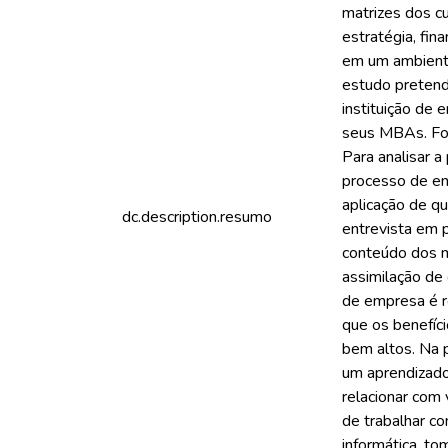
matrizes dos c
estratégia, fin
em um ambiente
estudo pretend
instituição de
seus MBAs. Foi
Para analisar 
processo de en
aplicação de qu
dc.description.resumo
entrevista em 
conteúdo dos ma
assimilação de
de empresa é r
que os benefíc
bem altos. Na 
um aprendizado
relacionar com 
de trabalhar co
informática, to