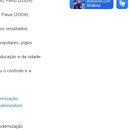
), Pinto (2009).
 Paiva (2004),
os resultados,
 populares, jogos
educação e da cidade
 o controle e a
rnização
,
dernization
odernização