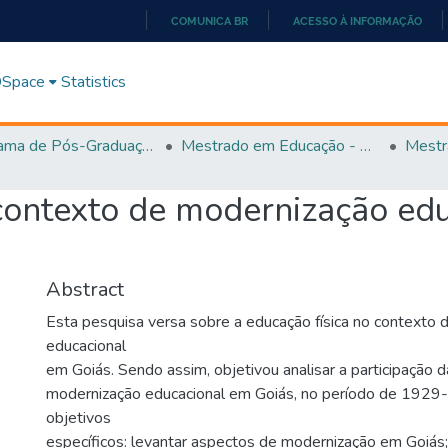
COMUNICA BR
ACESSO À INFORMAÇÃO
IR
PARA
 DSpace
Statistics
O
CONTEÚDO
Programa de Pós-Graduação em Educação (PPGEDUC)
Mestrado em Educação - PPGEDUC
Mestr
 contexto de modernização ed
Abstract
Esta pesquisa versa sobre a educação física no contexto
educacional
em Goiás. Sendo assim, objetivou analisar a participação d
modernização educacional em Goiás, no período de 192
objetivos
específicos: levantar aspectos de modernização em Goiás; 