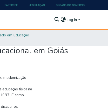
PARTICIPE
LEGISLAÇÃO
ÓRGÃOS DO GOVERNO
Log In
ado em Educação
ucacional em Goiás
 de modernização
a educação física na
9-1937. E como
discutir os