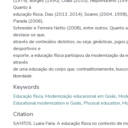
(1975), Borges (1990), Chaul (2010), Nepomuceno (1994
Quanto à
educação física, Dias (2013, 2014), Soares (2004, 1998),
Parada (2006),
Schneider e Ferreira Netto (2008), entre outros. Quanto a
destaca-se que,
através de conteúdos distintos, ou seja, ginásticas, jogos
desportivos e
esporte, a educação física participou da modernização da 
através
de uma educação do corpo que, contraditoriamente, buscou
liberdade.
Keywords
Educação física
,
Modernização educacional em Goiás
,
Mode
Educational modernization in Goiás
,
Physical education
,
Mo
Citation
SANTOS, Luara Faria. A educação física no contexto de m