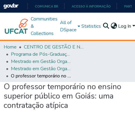
COMUNICA BR
ACESSO À INFORMAÇÃO
PARTI
IR
Communities
All of
PARA
&
Statistics
Log In
DSpace
O
Collections
CONTEÚDO
Home
CENTRO DE GESTÃO E NEGÓCIOS
Programa de Pós-Graduação em Gestão Organizacional (PPGGO)
Mestrado em Gestão Organizacional - PPGGO
Mestrado em Gestão Organizacional - PPGGO
O professor temporário no ensino superior público em Goiás: uma contratação atípica
O professor temporário no ensino
superior público em Goiás: uma
contratação atípica