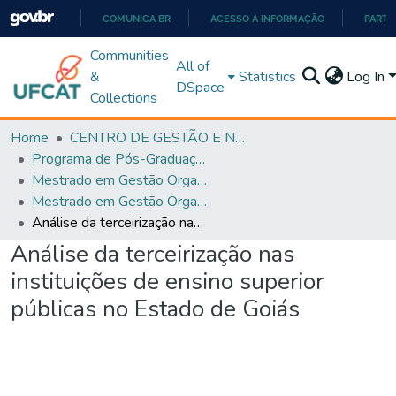
COMUNICA BR
ACESSO À INFORMAÇÃO
PARTI
IR
Communities
All of
PARA
&
Statistics
Log In
DSpace
O
Collections
CONTEÚDO
Home
CENTRO DE GESTÃO E NEGÓCIOS
Programa de Pós-Graduação em Gestão Organizacional (PPGGO)
Mestrado em Gestão Organizacional - PPGGO
Mestrado em Gestão Organizacional - PPGGO
Análise da terceirização nas instituições de ensino superior públicas no Estado de Goiás
Análise da terceirização nas
instituições de ensino superior
públicas no Estado de Goiás