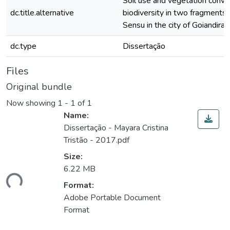
Soil use and vegetation conver
dc.title.alternative
biodiversity in two fragments 
Sensu in the city of Goiandira
dc.type
Dissertação
Files
Original bundle
Now showing
1 - 1 of 1
Name:
Dissertação - Mayara Cristina
Tristão - 2017.pdf
Size:
Loading...
6.22 MB
Format:
Adobe Portable Document
Format