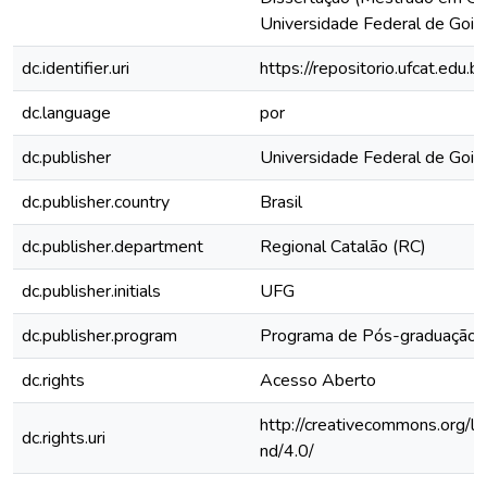
Universidade Federal de Goiás
dc.identifier.uri
https://repositorio.ufcat.edu.
dc.language
por
dc.publisher
Universidade Federal de Goiá
dc.publisher.country
Brasil
dc.publisher.department
Regional Catalão (RC)
dc.publisher.initials
UFG
dc.publisher.program
Programa de Pós-graduação 
dc.rights
Acesso Aberto
http://creativecommons.org/li
dc.rights.uri
nd/4.0/