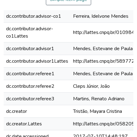
dc.contributor.advisor-co1
Ferreira, Idelvone Mendes
dc.contributor.advisor-
http://lattes.cnpq.br/0109
co1Lattes
dc.contributor.advisor1
Mendes, Estevane de Paula 
dc.contributor.advisor1Lattes
http://lattes.cnpq.br/5897
dc.contributor.referee1
Mendes, Estevane de Paula 
dc.contributor.referee2
Cleps Júnior, João
dc.contributor.referee3
Martins, Renato Adriano
dc.creator
Tristão, Mayara Cristina
dc.creator.Lattes
http://lattes.cnpq.br/0582
dc.date.accessioned
2017-07-10T14:48:19Z