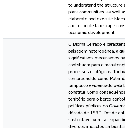
to understand the structure an
plant communities, as well as 
elaborate and execute Mecha
and reconcile landscape conse
economic development.
O Bioma Cerrado é caracteriza
paisagem heterogênea, a qual 
significativos mecanismos natu
contribuem para a manutençã
processos ecológicos. Todavi
compreendido como Patrimôni
tampouco evidenciado pela bi
constitui. Como consequência,
território para o berço agríco
políticas públicas do Governo F
década de 1930. Desde então
sustentável vem se expandind
diversos impactos ambientais.