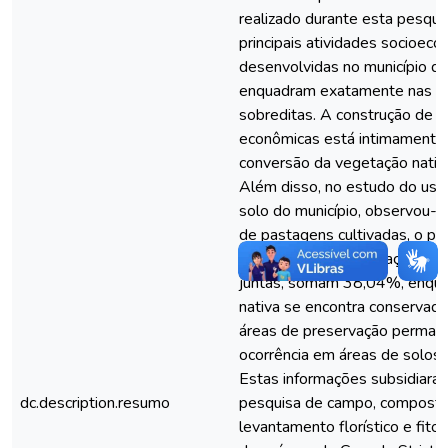
realizado durante esta pesquis
principais atividades socioec
desenvolvidas no município de
enquadram exatamente nas pe
sobreditas. A construção de 
econômicas está intimamente 
conversão da vegetação nativa
Além disso, no estudo do uso
solo do município, observou-s
de pastagens cultivadas, o pla
as áreas com implantação de p
juntas, somam 38,04%, enqua
nativa se encontra conservada
áreas de preservação permane
ocorrência em áreas de solos p
Estas informações subsidiaram
dc.description.resumo
pesquisa de campo, composta
levantamento florístico e fito