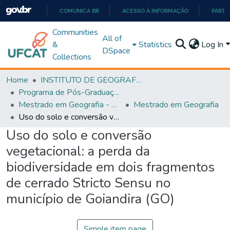
COMUNICA BR
ACESSO À INFORMAÇÃO
PARTI
IR
Communities
All of
PARA
&
Statistics
Log In
DSpace
O
Collections
CONTEÚDO
Home
INSTITUTO DE GEOGRAFIA
Programa de Pós-Graduação em Geografia - PPGGEO
Mestrado em Geografia - PPGGEO
Mestrado em Geografia
Uso do solo e conversão vegetacional: a perda da biodiversidade em dois fragmentos de cerrado Stricto Sensu no município de Goiandira (GO)
Uso do solo e conversão
vegetacional: a perda da
biodiversidade em dois fragmentos
de cerrado Stricto Sensu no
município de Goiandira (GO)
Simple item page