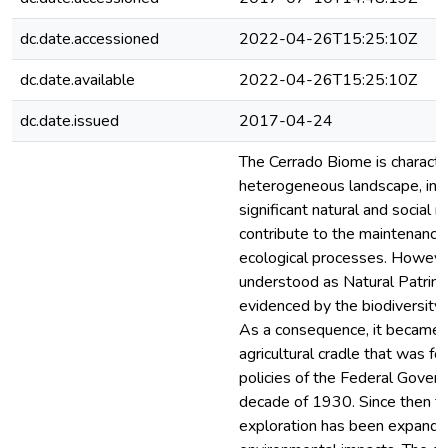
dc.date.accessioned
2022-04-26T15:25:10Z
dc.date.available
2022-04-26T15:25:10Z
dc.date.issued
2017-04-24
The Cerrado Biome is character
heterogeneous landscape, in w
significant natural and social
contribute to the maintenance
ecological processes. However,
understood as Natural Patrim
evidenced by the biodiversity t
As a consequence, it became te
agricultural cradle that was f
policies of the Federal Gover
decade of 1930. Since then t
exploration has been expandin