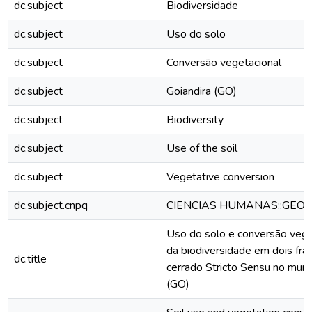
dc.subject
Biodiversidade
dc.subject
Uso do solo
dc.subject
Conversão vegetacional
dc.subject
Goiandira (GO)
dc.subject
Biodiversity
dc.subject
Use of the soil
dc.subject
Vegetative conversion
dc.subject.cnpq
CIENCIAS HUMANAS::GEO
Uso do solo e conversão veget
da biodiversidade em dois fr
dc.title
cerrado Stricto Sensu no munic
(GO)