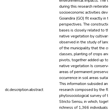
environmental impacts. The d
during this research reiterates
socioeconomic activities devel
Goiandira (GO) fit exactly in 
perspectives. The construction
bases is closely related to th
native vegetation by cultivars. 
observed in the study of land
of the municipality that the cu
classes, planting of crops and 
pivots, together added up to
native vegetation Is conserved
areas of permanent preservati
occurrence in soil areas suitabl
This information subsided and 
dc.description.abstract
research composed by the flor
phytosociological survey of t
Stricto Sensu, in which, togethe
richness of 1,366 individuals, 