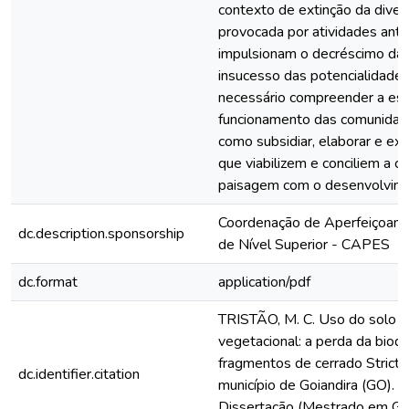
contexto de extinção da diver
provocada por atividades antr
impulsionam o decréscimo da 
insucesso das potencialidades
necessário compreender a est
funcionamento das comunidad
como subsidiar, elaborar e e
que viabilizem e conciliem a 
paisagem com o desenvolvim
Coordenação de Aperfeiçoam
dc.description.sponsorship
de Nível Superior - CAPES
dc.format
application/pdf
TRISTÃO, M. C. Uso do solo e
vegetacional: a perda da biod
fragmentos de cerrado Strict
dc.identifier.citation
município de Goiandira (GO). 
Dissertação (Mestrado em Geo