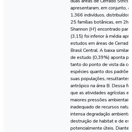
duas áreas de Cerrado Stricto
apresentaram, em conjunto, a r
1.366 indivíduos, distribuído
25 famílias botânicas, em 2ha.
Shannon (H’) encontrado para
(3,15) foi inferior à média ap
estudos em áreas de Cerrado 
Brasil Central. A baixa similar
de estudo (0,39%) aponta par
tanto do ponto de vista da c
espécies quanto dos padrões
suas populações, resultantes
antrópico na área B. Dessa fo
que as atividades agrícolas 
maiores pressões ambientais,
inadequado de recursos natur
intensa degradação ambiental 
destruição de habitat e de es
potencialmente úteis. Diante