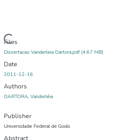
Loading...
Files
Dissertacao Vanderleia Dartora.pdf
(4.67 MB)
Date
2011-12-16
Authors
DARTORA, Vanderléia
Publisher
Universidade Federal de Goiás
Abstract