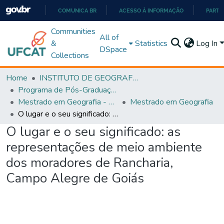
COMUNICA BR
ACESSO À INFORMAÇÃO
PARTI
IR
Communities
All of
PARA
&
Statistics
Log In
DSpace
O
Collections
CONTEÚDO
Home
INSTITUTO DE GEOGRAFIA
Programa de Pós-Graduação em Geografia - PPGGEO
Mestrado em Geografia - PPGGEO
Mestrado em Geografia
O lugar e o seu significado: as representações de meio ambiente dos moradores de Rancharia, Campo Alegre de Goiás
O lugar e o seu significado: as
representações de meio ambiente
dos moradores de Rancharia,
Campo Alegre de Goiás