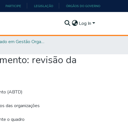
PARTICIPE
LEGISLAÇÃO
ÓRGÃOS DO GOVERNO
Log In
Mestrado em Gestão Organizacional - PPGGO
mento: revisão da
ento (ABTD)
os das organizações
nte o quadro