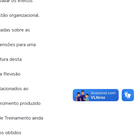
aliar os efeitos
tão organizacional.
icadas sobre as
imensões para uma
utura desta
 a Revisão
lacionados ao
hecimento produzido
de Treinamento ainda
os obtidos