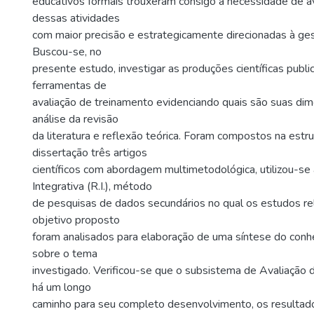
educativos formais trouxeram consigo a necessidade de av
dessas atividades
com maior precisão e estrategicamente direcionadas à ges
Buscou-se, no
presente estudo, investigar as produções científicas publ
ferramentas de
avaliação de treinamento evidenciando quais são suas d
análise da revisão
da literatura e reflexão teórica. Foram compostos na estr
dissertação três artigos
científicos com abordagem multimetodológica, utilizou-se
Integrativa (R.I.), método
de pesquisas de dados secundários no qual os estudos re
objetivo proposto
foram analisados para elaboração de uma síntese do con
sobre o tema
investigado. Verificou-se que o subsistema de Avaliação 
há um longo
caminho para seu completo desenvolvimento, os resultad