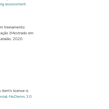
ning assessment
m treinamento:
ertação (Mestrado em
Catalão, 2020.
item's license is
cial-NoDerivs 3.0