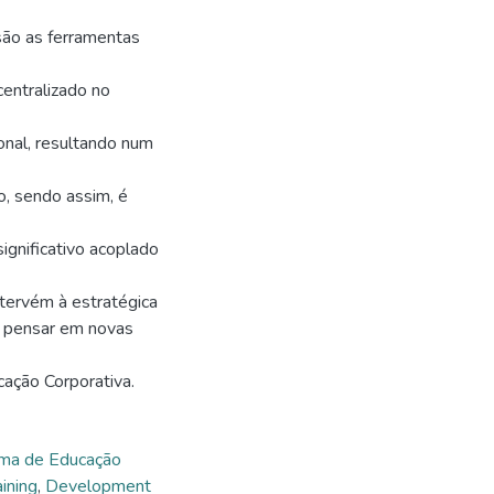
são as ferramentas
centralizado no
ional, resultando num
, sendo assim, é
ignificativo acoplado
ntervém à estratégica
ra pensar em novas
ação Corporativa.
ema de Educação
aining
,
Development