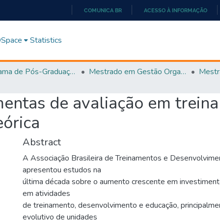
COMUNICA BR
ACESSO À INFORMAÇÃO
IR
PARA
 DSpace
Statistics
O
CONTEÚDO
Programa de Pós-Graduação em Gestão Organizacional (PPGGO)
Mestrado em Gestão Organizacional - PPGGO
entas de avaliação em treina
eórica
Abstract
A Associação Brasileira de Treinamentos e Desenvolvim
apresentou estudos na
última década sobre o aumento crescente em investiment
em atividades
de treinamento, desenvolvimento e educação, principalme
evolutivo de unidades