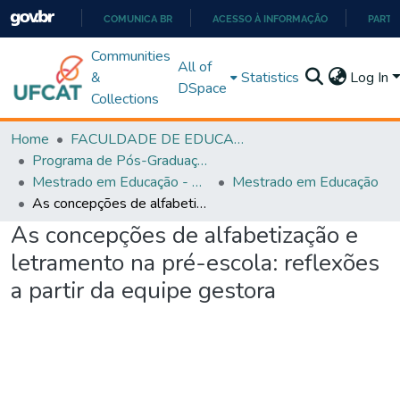
COMUNICA BR
ACESSO À INFORMAÇÃO
PARTI
IR
Communities
All of
PARA
&
Statistics
Log In
DSpace
O
Collections
CONTEÚDO
Home
FACULDADE DE EDUCAÇÃO
Programa de Pós-Graduação em Educação (PPGEDUC)
Mestrado em Educação - PPGEDUC
Mestrado em Educação
As concepções de alfabetização e letramento na pré-escola: reflexões a partir da equipe gestora
As concepções de alfabetização e
letramento na pré-escola: reflexões
a partir da equipe gestora