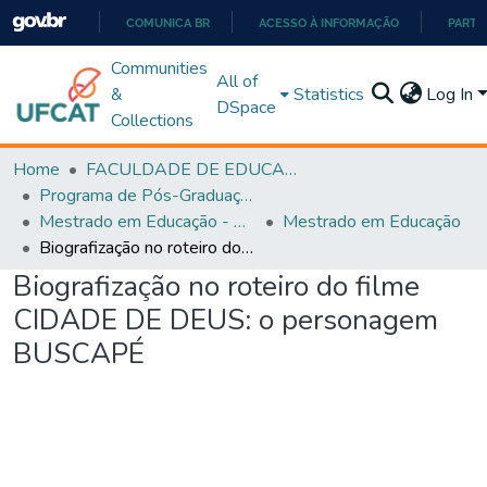
COMUNICA BR
ACESSO À INFORMAÇÃO
PARTI
IR
Communities
All of
PARA
&
Statistics
Log In
DSpace
O
Collections
CONTEÚDO
Home
FACULDADE DE EDUCAÇÃO
Programa de Pós-Graduação em Educação (PPGEDUC)
Mestrado em Educação - PPGEDUC
Mestrado em Educação
Biografização no roteiro do filme CIDADE DE DEUS: o personagem BUSCAPÉ
Biografização no roteiro do filme
CIDADE DE DEUS: o personagem
BUSCAPÉ