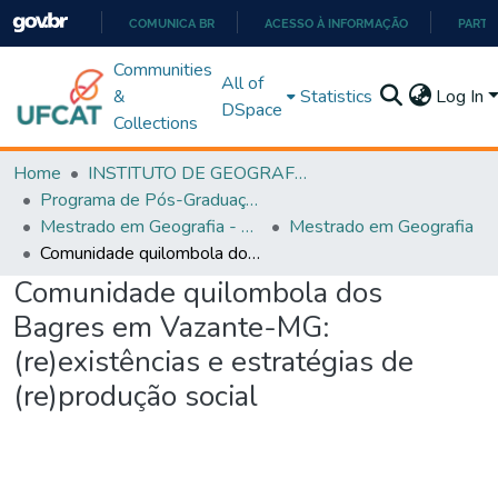
COMUNICA BR
ACESSO À INFORMAÇÃO
PARTI
IR
Communities
All of
PARA
&
Statistics
Log In
DSpace
O
Collections
CONTEÚDO
Home
INSTITUTO DE GEOGRAFIA
Programa de Pós-Graduação em Geografia - PPGGEO
Mestrado em Geografia - PPGGEO
Mestrado em Geografia
Comunidade quilombola dos Bagres em Vazante-MG: (re)existências e estratégias de (re)produção social
Comunidade quilombola dos
Bagres em Vazante-MG:
(re)existências e estratégias de
(re)produção social