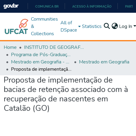
COMUNICA BR
ACESSO À INFORMAÇÃO
PARTI
IR
Communities
All of
PARA
&
Statistics
Log In
DSpace
O
Collections
CONTEÚDO
Home
INSTITUTO DE GEOGRAFIA
Programa de Pós-Graduação em Geografia - PPGGEO
Mestrado em Geografia - PPGGEO
Mestrado em Geografia
Proposta de implementação de bacias de retenção associado com à recuperação de nascentes em Catalão (GO)
Proposta de implementação de
bacias de retenção associado com à
recuperação de nascentes em
Catalão (GO)