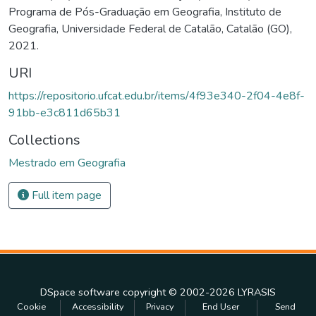
Programa de Pós-Graduação em Geografia, Instituto de
Geografia, Universidade Federal de Catalão, Catalão (GO),
2021.
URI
https://repositorio.ufcat.edu.br/items/4f93e340-2f04-4e8f-
91bb-e3c811d65b31
Collections
Mestrado em Geografia
Full item page
DSpace software
copyright © 2002-2026
LYRASIS
Cookie
Accessibility
Privacy
End User
Send