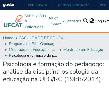
COMUNICA BR
ACESSO À INFORMAÇÃO
PARTI
IR
Communities
All of
PARA
&
Statistics
Log In
DSpace
O
Collections
CONTEÚDO
Home
FACULDADE DE EDUCAÇÃO
Programa de Pós-Graduação em Educação (PPGEDUC)
Mestrado em Educação - PPGEDUC
Mestrado em Educação
Psicologia e formação do pedagogo: análise da disciplina psicologia da educação na UFG/RC (1988/2014)
Psicologia e formação do pedagogo:
análise da disciplina psicologia da
educação na UFG/RC (1988/2014)