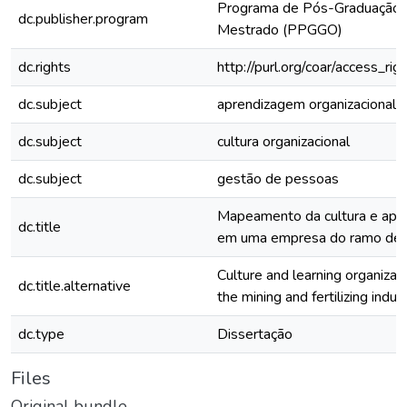
Programa de Pós-Graduação e
dc.publisher.program
Mestrado (PPGGO)
dc.rights
http://purl.org/coar/access_rig
dc.subject
aprendizagem organizacional
dc.subject
cultura organizacional
dc.subject
gestão de pessoas
Mapeamento da cultura e apre
dc.title
em uma empresa do ramo de mi
Culture and learning organizat
dc.title.alternative
the mining and fertilizing indus
dc.type
Dissertação
Files
Original bundle