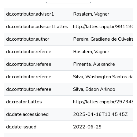
dc.contributor.advisor1
Rosalem, Vagner
dc.contributor.advisor1Lattes
http://lattes.cnpq.br/9811
dc.contributor.author
Pereira, Gracilene de Oliveira
dc.contributor.referee
Rosalem, Vagner
dc.contributor.referee
Pimenta, Alexandre
dc.contributor.referee
Silva, Washington Santos da
dc.contributor.referee
Silva, Edson Arlindo
dc.creator.Lattes
http://lattes.cnpq.br/2973
dc.date.accessioned
2025-04-16T13:45:45Z
dc.date.issued
2022-06-29