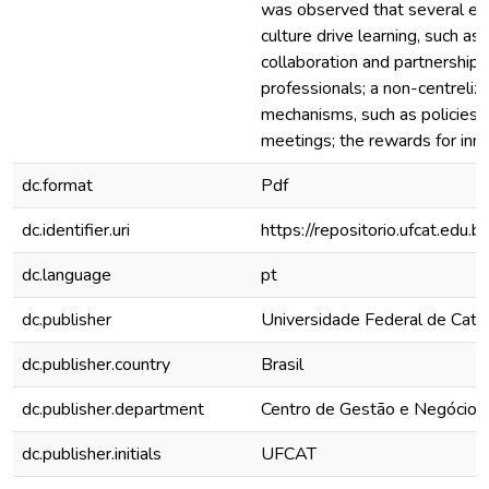
was observed that several el
culture drive learning, such as
collaboration and partnership
professionals; a non-centrelize
mechanisms, such as policies, 
meetings; the rewards for inno
dc.format
Pdf
dc.identifier.uri
https://repositorio.ufcat.ed
dc.language
pt
dc.publisher
Universidade Federal de Cata
dc.publisher.country
Brasil
dc.publisher.department
Centro de Gestão e Negócios
dc.publisher.initials
UFCAT