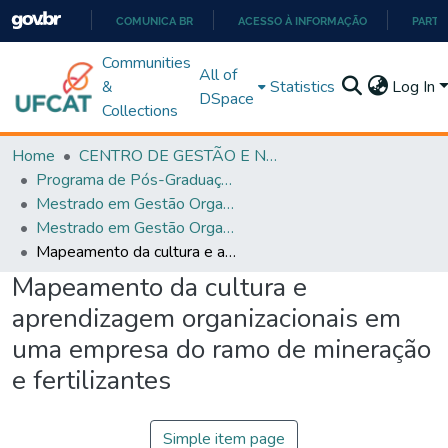
COMUNICA BR
ACESSO À INFORMAÇÃO
PARTI
IR
Communities
All of
PARA
&
Statistics
Log In
DSpace
O
Collections
CONTEÚDO
Home
CENTRO DE GESTÃO E NEGÓCIOS
Programa de Pós-Graduação em Gestão Organizacional (PPGGO)
Mestrado em Gestão Organizacional - PPGGO
Mestrado em Gestão Organizacional - PPGGO
Mapeamento da cultura e aprendizagem organizacionais em uma empresa do ramo de mineração e fertilizantes
Mapeamento da cultura e
aprendizagem organizacionais em
uma empresa do ramo de mineração
e fertilizantes
Simple item page