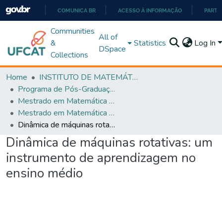
COMUNICA BR
ACESSO À INFORMAÇÃO
PARTI
IR
Communities
All of
PARA
&
Statistics
Log In
DSpace
O
Collections
CONTEÚDO
Home
INSTITUTO DE MATEMÁTICA E TECNOLOGIA
Programa de Pós-Graduação em Matemática (PROFMAT)
Mestrado em Matemática em Rede Nacional - PROFMAT
Mestrado em Matemática em Rede Nacional - PROFMAT
Dinâmica de máquinas rotativas: um instrumento de aprendizagem no ensino médio
Dinâmica de máquinas rotativas: um
instrumento de aprendizagem no
ensino médio