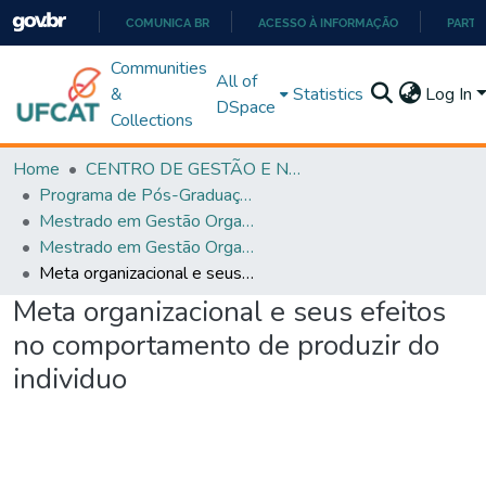
COMUNICA BR
ACESSO À INFORMAÇÃO
PARTI
IR
Communities
All of
PARA
&
Statistics
Log In
DSpace
O
Collections
CONTEÚDO
Home
CENTRO DE GESTÃO E NEGÓCIOS
Programa de Pós-Graduação em Gestão Organizacional (PPGGO)
Mestrado em Gestão Organizacional - PPGGO
Mestrado em Gestão Organizacional - PPGGO
Meta organizacional e seus efeitos no comportamento de produzir do individuo
Meta organizacional e seus efeitos
no comportamento de produzir do
individuo