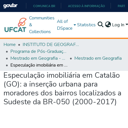
COMUNICA BR
ACESSO À INFORMAÇÃO
PARTI
IR
Communities
All of
PARA
&
Statistics
Log In
DSpace
O
Collections
CONTEÚDO
Home
INSTITUTO DE GEOGRAFIA
Programa de Pós-Graduação em Geografia - PPGGEO
Mestrado em Geografia - PPGGEO
Mestrado em Geografia
Especulação imobiliária em Catalão (GO): a inserção urbana para moradores dos bairros localizados a Sudeste da BR-050 (2000-2017)
Especulação imobiliária em Catalão
(GO): a inserção urbana para
moradores dos bairros localizados a
Sudeste da BR-050 (2000-2017)