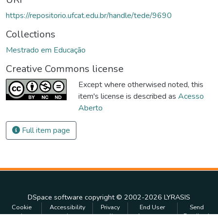
https://repositorio.ufcat.edu.br/handle/tede/9690
Collections
Mestrado em Educação
Creative Commons license
Except where otherwised noted, this
item's license is described as
Acesso
Aberto
Full item page
DSpace software
copyright © 2002-2026
LYRASIS
Cookie
Accessibility
Privacy
End User
Send
settings
settings
policy
Agreement
Feedback