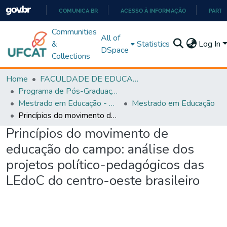
COMUNICA BR
ACESSO À INFORMAÇÃO
PARTI
IR
Communities
All of
PARA
&
Statistics
Log In
DSpace
O
Collections
CONTEÚDO
Home
FACULDADE DE EDUCAÇÃO
Programa de Pós-Graduação em Educação (PPGEDUC)
Mestrado em Educação - PPGEDUC
Mestrado em Educação
Princípios do movimento de educação do campo: análise dos projetos político-pedagógicos das LEdoC do centro-oeste brasileiro
Princípios do movimento de
educação do campo: análise dos
projetos político-pedagógicos das
LEdoC do centro-oeste brasileiro