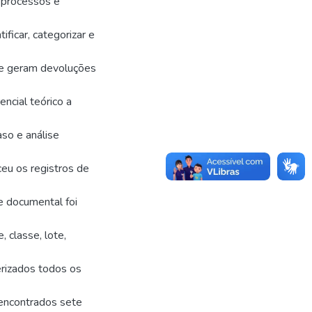
 processos e
ificar, categorizar e
que geram devoluções
ncial teórico a
aso e análise
ceu os registros de
e documental foi
 classe, lote,
erizados todos os
encontrados sete