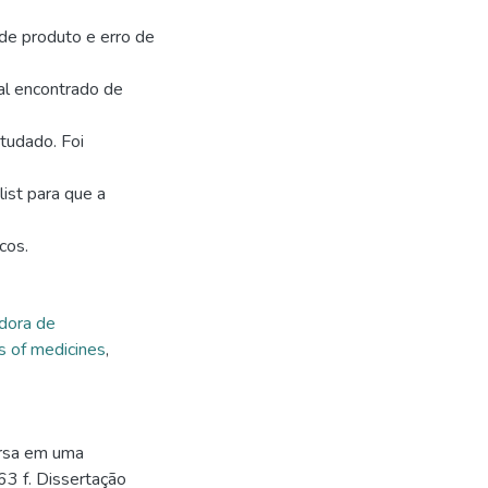
a de produto e erro de
tal encontrado de
tudado. Foi
ist para que a
cos.
idora de
s of medicines
,
versa em uma
63 f. Dissertação