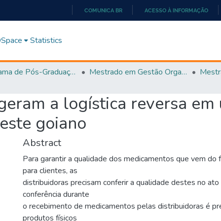
COMUNICA BR
ACESSO À INFORMAÇÃO
IR
PARA
 DSpace
Statistics
O
CONTEÚDO
Programa de Pós-Graduação em Gestão Organizacional (PPGGO)
Mestrado em Gestão Organizacional - PPGGO
geram a logística reversa em 
este goiano
Abstract
Para garantir a qualidade dos medicamentos que vem do 
para clientes, as
distribuidoras precisam conferir a qualidade destes no at
conferência durante
o recebimento de medicamentos pelas distribuidoras é prec
produtos físicos