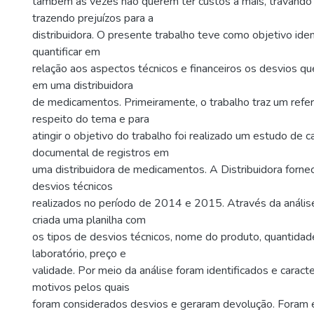
também às vezes não querem ter custos a mais, travando
trazendo prejuízos para a
distribuidora. O presente trabalho teve como objetivo ident
quantificar em
relação aos aspectos técnicos e financeiros os desvios 
em uma distribuidora
de medicamentos. Primeiramente, o trabalho traz um refere
respeito do tema e para
atingir o objetivo do trabalho foi realizado um estudo de c
documental de registros em
uma distribuidora de medicamentos. A Distribuidora forne
desvios técnicos
realizados no período de 2014 e 2015. Através da anális
criada uma planilha com
os tipos de desvios técnicos, nome do produto, quantidade,
laboratório, preço e
validade. Por meio da análise foram identificados e caract
motivos pelos quais
foram considerados desvios e geraram devolução. Foram 