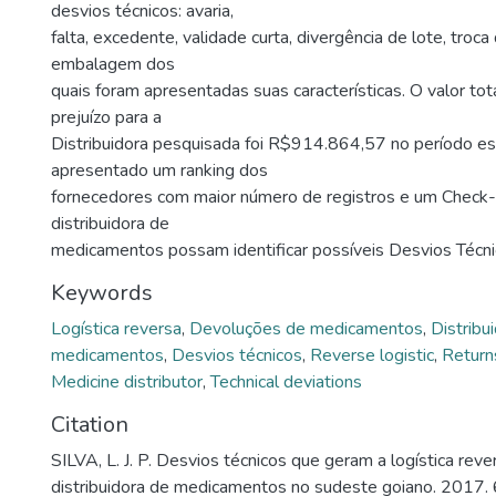
desvios técnicos: avaria,
falta, excedente, validade curta, divergência de lote, troc
embalagem dos
quais foram apresentadas suas características. O valor to
prejuízo para a
Distribuidora pesquisada foi R$914.864,57 no período es
apresentado um ranking dos
fornecedores com maior número de registros e um Check-l
distribuidora de
medicamentos possam identificar possíveis Desvios Técni
Keywords
Logística reversa
,
Devoluções de medicamentos
,
Distribu
medicamentos
,
Desvios técnicos
,
Reverse logistic
,
Return
Medicine distributor
,
Technical deviations
Citation
SILVA, L. J. P. Desvios técnicos que geram a logística re
distribuidora de medicamentos no sudeste goiano. 2017. 