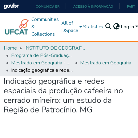
COMUNICA BR
ACESSO À INFORMAÇÃO
PARTI
IR
Communities
All of
PARA
&
Statistics
Log In
DSpace
O
Collections
CONTEÚDO
Home
INSTITUTO DE GEOGRAFIA
Programa de Pós-Graduação em Geografia - PPGGEO
Mestrado em Geografia - PPGGEO
Mestrado em Geografia
Indicação geográfica e redes espaciais da produção cafeeira no cerrado mineiro: um estudo da Região de Patrocínio, MG
Indicação geográfica e redes
espaciais da produção cafeeira no
cerrado mineiro: um estudo da
Região de Patrocínio, MG