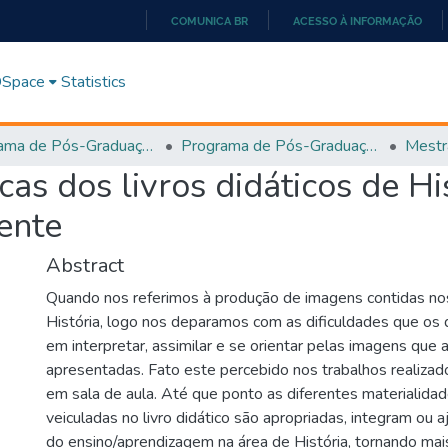
COMUNICA BR
ACESSO À INFORMAÇÃO
IR
PARA
 DSpace
Statistics
O
CONTEÚDO
Programa de Pós-Graduação em História, Cultura e Formação de Professores (PPGH-MP)
Programa de Pós-Graduação em História, Cultura e Formação de Professores - PPGH-MP
Mestr
as dos livros didáticos de Hi
ente
Abstract
Quando nos referimos à produção de imagens contidas nos 
História, logo nos deparamos com as dificuldades que os
em interpretar, assimilar e se orientar pelas imagens que a
apresentadas. Fato este percebido nos trabalhos realiza
em sala de aula. Até que ponto as diferentes materialida
veiculadas no livro didático são apropriadas, integram ou 
do ensino/aprendizagem na área de História, tornando mai