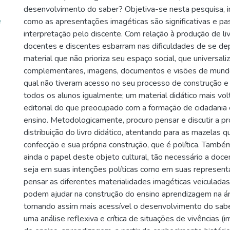
desenvolvimento do saber? Objetiva-se nesta pesquisa, in
e
como as apresentações imagéticas são significativas e pa
interpretação pelo discente. Com relação à produção de liv
docentes e discentes esbarram nas dificuldades de se d
material que não prioriza seu espaço social, que universal
complementares, imagens, documentos e visões de mundo
qual não tiveram acesso no seu processo de construção e
todos os alunos igualmente; um material didático mais volt
editorial do que preocupado com a formação de cidadania
ensino. Metodologicamente, procuro pensar e discutir a p
distribuição do livro didático, atentando para as mazelas
confecção e sua própria construção, que é política. Também
ainda o papel deste objeto cultural, tão necessário a doce
seja em suas intenções políticas como em suas represe
pensar as diferentes materialidades imagéticas veiculadas 
podem ajudar na construção do ensino aprendizagem na ár
tornando assim mais acessível o desenvolvimento do sabe
uma análise reflexiva e crítica de situações de vivências (