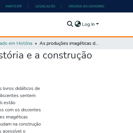
PARTICIPE
LEGISLAÇÃO
ÓRGÃOS DO GOVERNO
Log In
ado em História
As produções imagéticas dos livros didáticos de História e a construção do conhecimento discente
stória e a construção
livros didáticos de
 discentes sentem
li estão
dos com os discentes
des imagéticas
ajudam na construção
s acessível o