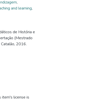
endizagem
,
aching and learning
,
áticos de História e
sertação (Mestrado
, Catalão, 2016.
item's license is