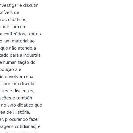
vestigar e discutir
ssíveis de
ros didáticos,
eparar com um
iza conteúdos, textos
; um material ao
 que não atende a
ado para a indústria
 e humanização do
rodução a e
 que envolvem sua
, procuro discutir
ntes e discentes,
ntações e também
no livro didático que
ea de História,
r, procurando fazer
imagens cotidianas) e