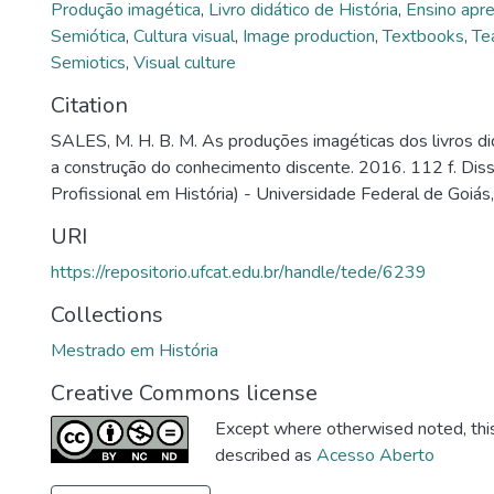
Produção imagética
,
Livro didático de História
,
Ensino apr
Semiótica
,
Cultura visual
,
Image production
,
Textbooks
,
Te
Semiotics
,
Visual culture
Citation
SALES, M. H. B. M. As produções imagéticas dos livros did
a construção do conhecimento discente. 2016. 112 f. Dis
Profissional em História) - Universidade Federal de Goiás
URI
https://repositorio.ufcat.edu.br/handle/tede/6239
Collections
Mestrado em História
Creative Commons license
Except where otherwised noted, this 
described as
Acesso Aberto