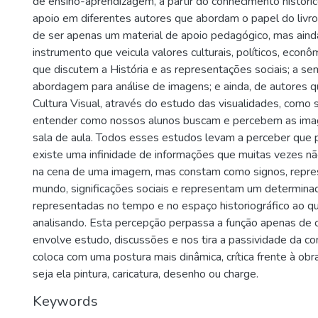
de ensino-aprendizagem, a partir do conhecimento históric
apoio em diferentes autores que abordam o papel do livro 
de ser apenas um material de apoio pedagógico, mas ain
instrumento que veicula valores culturais, políticos, econ
que discutem a História e as representações sociais; a se
abordagem para análise de imagens; e ainda, de autores 
Cultura Visual, através do estudo das visualidades, como 
entender como nossos alunos buscam e percebem as imag
sala de aula. Todos esses estudos levam a perceber que
existe uma infinidade de informações que muitas vezes n
na cena de uma imagem, mas constam como signos, repr
mundo, significações sociais e representam um determina
representadas no tempo e no espaço historiográfico ao qu
analisando. Esta percepção perpassa a função apenas de 
envolve estudo, discussões e nos tira a passividade da c
coloca com uma postura mais dinâmica, crítica frente à ob
seja ela pintura, caricatura, desenho ou charge.
Keywords