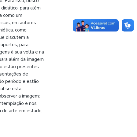
o. Para isso, busco
didático, para além
da como um
ômicos; em autores
miótica, como
que discutem a
suportes, para
ens à sua volta e na
 para além da imagem
ão estão presentes
esentações de
do período e estão
al se esta
observar a imagem;
ontemplação e nos
ra de arte em estudo,