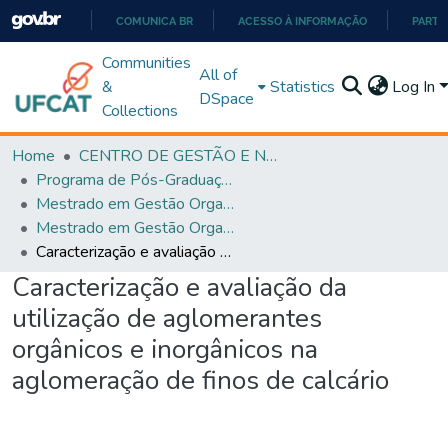
COMUNICA BR
ACESSO À INFORMAÇÃO
PARTI
IR
Communities
All of
PARA
&
Statistics
Log In
DSpace
O
Collections
CONTEÚDO
Home
CENTRO DE GESTÃO E NEGÓCIOS
Programa de Pós-Graduação em Gestão Organizacional (PPGGO)
Mestrado em Gestão Organizacional - PPGGO
Mestrado em Gestão Organizacional - PPGGO
Caracterização e avaliação da utilização de aglomerantes orgânicos e inorgânicos na aglomeração de finos de calcário
Caracterização e avaliação da
utilização de aglomerantes
orgânicos e inorgânicos na
aglomeração de finos de calcário