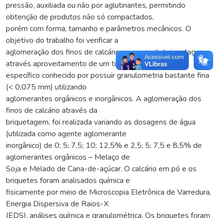
pressão, auxiliada ou não por aglutinantes, permitindo
obtenção de produtos não só compactados,
porém com forma, tamanho e parâmetros mecânicos. O
objetivo do trabalho foi verificar a
aglomeração dos finos de calcário por meio da briquetagem
através aproveitamento de um tipo
específico conhecido por possuir granulometria bastante fina
(< 0,075 mm) utilizando
aglomerantes orgânicos e inorgânicos. A aglomeração dos
finos de calcário através da
briquetagem, foi realizada variando as dosagens de água
(utilizada como agente aglomerante
inorgânico) de 0; 5; 7,5; 10; 12,5% e 2,5; 5; 7,5 e 8,5% de
aglomerantes orgânicos – Melaço de
Soja e Melado de Cana-de-açúcar. O calcário em pó e os
briquetes foram analisados química e
fisicamente por meio de Microscopia Eletrônica de Varredura,
Energia Dispersiva de Raios-X
(EDS), análises química e granulométrica. Os briquetes foram