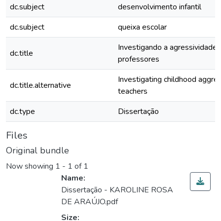
dc.subject
desenvolvimento infantil
dc.subject
queixa escolar
Investigando a agressividade in
dc.title
professores
Investigating childhood aggre
dc.title.alternative
teachers
dc.type
Dissertação
Files
Original bundle
Now showing
1 - 1 of 1
Name:
Dissertação - KAROLINE ROSA
DE ARAÚJO.pdf
Size: