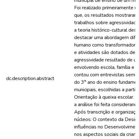
municipal de ensino de um mun
Foi realizado primeiramente u
que, os resultados mostraram
trabalhos sobre agressividad
a teoria histórico-cultural de
destacar uma abordagem difer
humano como transformador d
e atividades são dotados de s
agressividade resultado de um
envolvendo escola, família e 
contou com entrevistas semie
dc.description.abstract
do 3° ano do ensino fundamen
municipais, escolhidas a partir
Orientação à queixa escolar. 
a análise foi feita considerand
Após transcrição e organizaçã
núcleos: O contexto da Desigu
influências no Desenvolvimento
nos aspectos sociais da crian