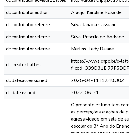
dc.contributor.advisor1Lattes
http://lattes.cnpq.br/1750
dc.contributor.author
Araújo, Karoline Rosa de
dc.contributor.referee
Silva, Janaina Cassiano
dc.contributor.referee
Silva, Priscilla de Andrade
dc.contributor.referee
Martins, Lady Daiane
https://wwws.cnpq.br/cvla
dc.creator.Lattes
f_cod=339D31E 77F5DDF
dc.date.accessioned
2025-04-11T12:48:30Z
dc.date.issued
2022-08-31
O presente estudo tem como ob
as percepções e ações de pro
agressividade em sala de aula
escolar do 3° Ano do Ensino 