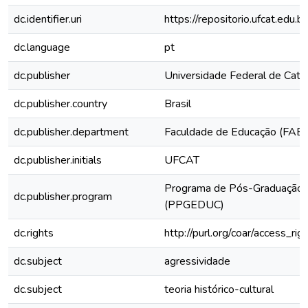
dc.identifier.uri
https://repositorio.ufcat.ed
dc.language
pt
dc.publisher
Universidade Federal de Cata
dc.publisher.country
Brasil
dc.publisher.department
Faculdade de Educação (FAE)
dc.publisher.initials
UFCAT
Programa de Pós-Graduação 
dc.publisher.program
(PPGEDUC)
dc.rights
http://purl.org/coar/access_rig
dc.subject
agressividade
dc.subject
teoria histórico-cultural