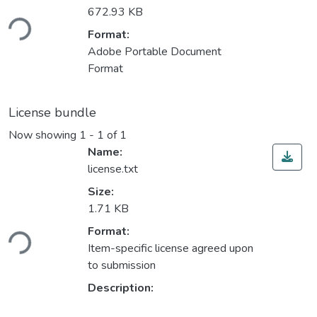
Loading...
672.93 KB
Format:
Adobe Portable Document
Format
License bundle
Now showing
1 - 1 of 1
Name:
license.txt
Size:
1.71 KB
Loading...
Format:
Item-specific license agreed upon
to submission
Description: