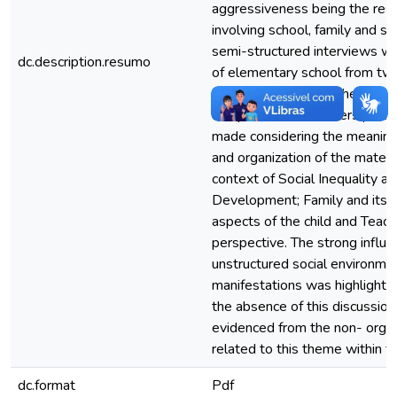
aggressiveness being the result
involving school, family and su
semi-structured interviews wi
dc.description.resumo
of elementary school from two
from the insertion in the Guida
complaints. 05 teachers parti
made considering the meaning 
and organization of the materia
context of Social Inequality an
Development; Family and its in
aspects of the child and Teache
perspective. The strong influe
unstructured social environmen
manifestations was highlighted,
the absence of this discussion 
evidenced from the non- organ
related to this theme within t
dc.format
Pdf