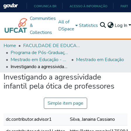
COMUNICA BR
ACESSO À INFORMAÇÃO
PARTI
IR
Communities
All of
PARA
&
Statistics
Log In
DSpace
O
Collections
CONTEÚDO
Home
FACULDADE DE EDUCAÇÃO
Programa de Pós-Graduação em Educação (PPGEDUC)
Mestrado em Educação - PPGEDUC
Mestrado em Educação
Investigando a agressividade infantil pela ótica de professores
Investigando a agressividade
infantil pela ótica de professores
Simple item page
dc.contributor.advisor1
Silva, Janaina Cassiano