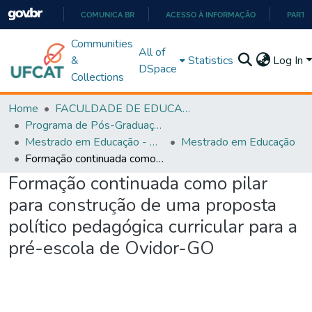
COMUNICA BR
ACESSO À INFORMAÇÃO
PARTI
IR
Communities
All of
PARA
&
Statistics
Log In
DSpace
O
Collections
CONTEÚDO
Home
FACULDADE DE EDUCAÇÃO
Programa de Pós-Graduação em Educação (PPGEDUC)
Mestrado em Educação - PPGEDUC
Mestrado em Educação
Formação continuada como pilar para construção de uma proposta político pedagógica curricular para a pré-escola de Ovidor-GO
Formação continuada como pilar
para construção de uma proposta
político pedagógica curricular para a
pré-escola de Ovidor-GO