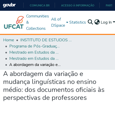
COMUNICA BR
ACESSO À INFORMAÇÃO
PARTI
IR
Communities
All of
PARA
&
Statistics
Log In
DSpace
O
Collections
CONTEÚDO
Home
INSTITUTO DE ESTUDOS DA LINGUAGEM
Programa de Pós-Graduação em Estudos da Linguagem (PPGEL)
Mestrado em Estudos da Linguagem - PPGEL
Mestrado em Estudos da Linguagem - PPGEL
A abordagem da variação e mudança linguísticas no ensino médio: dos documentos oficiais às perspectivas de professores
A abordagem da variação e
mudança linguísticas no ensino
médio: dos documentos oficiais às
perspectivas de professores