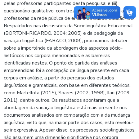
pelas professoras participantes desta pesquisa; e (iii)
questionário qualitativo, com treze perguntas, aplicado a seis
professoras da rede pública de ensino da cidade Catalão-GO.
Respaldados nas discussões da Sociolinguística Educacional
(BORTONI-RICARDO, 2004; 2005) e da pedagogia da
variação linguística (FARACO, 2008), procuramos debater
sobre a importância da abordagem dos aspectos sócio-
históricos nos corpora mencionados e as barreiras
identificadas nestes. O ponto de partida das análises
empreendidas foi a concepção de língua presente em cada
corpus em análise, a partir do percurso dos estudos
linguísticos e gramaticais, com base em diferentes teóricos,
como Martellota (2015), Soares (2002; 1998), Ilari (2009;
2011), dentre outros. Os resultados apontaram que a
abordagem da variação linguística está mais presente nos
documentos analisados em comparação com a da mudança
linguística, visto que, na maior parte dos casos, esta revelou-
se inexpressiva. Apesar disso, os processos sociolinguísticos
não assumem uma dimensão significativa nos corpora