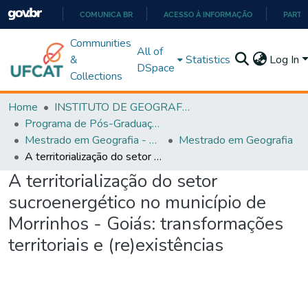
COMUNICA BR
ACESSO À INFORMAÇÃO
PARTI
IR
Communities
All of
PARA
&
Statistics
Log In
DSpace
O
Collections
CONTEÚDO
Home
INSTITUTO DE GEOGRAFIA
Programa de Pós-Graduação em Geografia - PPGGEO
Mestrado em Geografia - PPGGEO
Mestrado em Geografia
A territorialização do setor sucroenergético no município de Morrinhos - Goiás: transformações territoriais e (re)existências
A territorialização do setor
sucroenergético no município de
Morrinhos - Goiás: transformações
territoriais e (re)existências