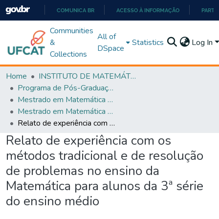
COMUNICA BR
ACESSO À INFORMAÇÃO
PARTI
IR
Communities
All of
PARA
&
Statistics
Log In
DSpace
O
Collections
CONTEÚDO
Home
INSTITUTO DE MATEMÁTICA E TECNOLOGIA
Programa de Pós-Graduação em Matemática (PROFMAT)
Mestrado em Matemática em Rede Nacional - PROFMAT
Mestrado em Matemática em Rede Nacional - PROFMAT
Relato de experiência com os métodos tradicional e de resolução de problemas no ensino da Matemática para alunos da 3ª série do ensino médio
Relato de experiência com os
métodos tradicional e de resolução
de problemas no ensino da
Matemática para alunos da 3ª série
do ensino médio