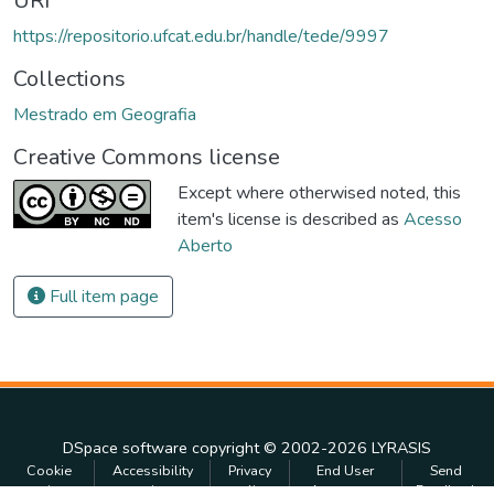
URI
https://repositorio.ufcat.edu.br/handle/tede/9997
Collections
Mestrado em Geografia
Creative Commons license
Except where otherwised noted, this
item's license is described as
Acesso
Aberto
Full item page
DSpace software
copyright © 2002-2026
LYRASIS
Cookie
Accessibility
Privacy
End User
Send
settings
settings
policy
Agreement
Feedback