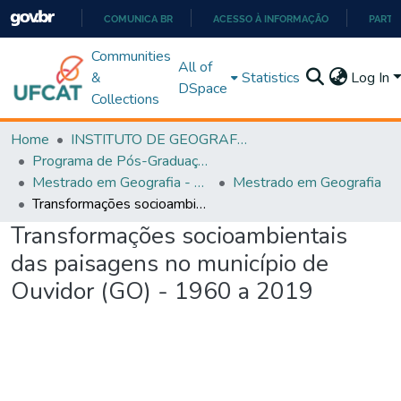
COMUNICA BR
ACESSO À INFORMAÇÃO
PARTI
IR
Communities
All of
PARA
&
Statistics
Log In
DSpace
O
Collections
CONTEÚDO
Home
INSTITUTO DE GEOGRAFIA
Programa de Pós-Graduação em Geografia - PPGGEO
Mestrado em Geografia - PPGGEO
Mestrado em Geografia
Transformações socioambientais das paisagens no município de Ouvidor (GO) - 1960 a 2019
Transformações socioambientais
das paisagens no município de
Ouvidor (GO) - 1960 a 2019