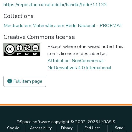
https://repositorio.ufcat.edu.br/handle/tede/11133
Collections
Mestrado em Matemática em Rede Nacional - PROFMAT
Creative Commons license
Except where otherwised noted, this
item's license is described as
Attribution-NonCommercial-
NoDerivatives 4.0 International
Full item page
DSpace software
copyright © 2002-2026
LYRASIS
Cookie
Accessibility
Privacy
End User
Send