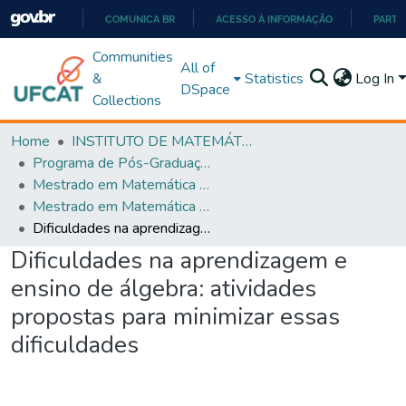
COMUNICA BR
ACESSO À INFORMAÇÃO
PARTI
IR
Communities
All of
PARA
&
Statistics
Log In
DSpace
O
Collections
CONTEÚDO
Home
INSTITUTO DE MATEMÁTICA E TECNOLOGIA
Programa de Pós-Graduação em Matemática (PROFMAT)
Mestrado em Matemática em Rede Nacional - PROFMAT
Mestrado em Matemática em Rede Nacional - PROFMAT
Dificuldades na aprendizagem e ensino de álgebra: atividades propostas para minimizar essas dificuldades
Dificuldades na aprendizagem e
ensino de álgebra: atividades
propostas para minimizar essas
dificuldades