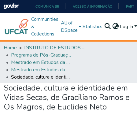
COMUNICA BR
ACESSO À INFORMAÇÃO
PARTI
IR
Communities
All of
PARA
&
Statistics
Log In
DSpace
O
Collections
CONTEÚDO
Home
INSTITUTO DE ESTUDOS DA LINGUAGEM
Programa de Pós-Graduação em Estudos da Linguagem (PPGEL)
Mestrado em Estudos da Linguagem - PPGEL
Mestrado em Estudos da Linguagem - PPGEL
Sociedade, cultura e identidade em Vidas Secas, de Graciliano Ramos e Os Magros, de Euclides Neto
Sociedade, cultura e identidade em
Vidas Secas, de Graciliano Ramos e
Os Magros, de Euclides Neto