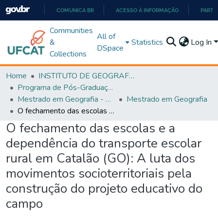
COMUNICA BR
ACESSO À INFORMAÇÃO
PARTI
IR
Communities
All of
PARA
&
Statistics
Log In
DSpace
O
Collections
CONTEÚDO
Home
INSTITUTO DE GEOGRAFIA
Programa de Pós-Graduação em Geografia - PPGGEO
Mestrado em Geografia - PPGGEO
Mestrado em Geografia
O fechamento das escolas e a dependência do transporte escolar rural em Catalão (GO): A luta dos movimentos socioterritoriais pela construção do projeto educativo do campo
O fechamento das escolas e a
dependência do transporte escolar
rural em Catalão (GO): A luta dos
movimentos socioterritoriais pela
construção do projeto educativo do
campo