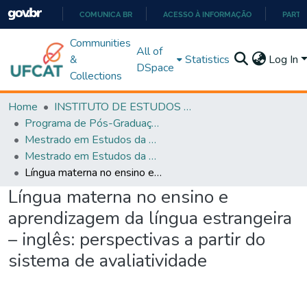
COMUNICA BR
ACESSO À INFORMAÇÃO
PARTI
IR
Communities
All of
PARA
&
Statistics
Log In
DSpace
O
Collections
CONTEÚDO
Home
INSTITUTO DE ESTUDOS DA LINGUAGEM
Programa de Pós-Graduação em Estudos da Linguagem (PPGEL)
Mestrado em Estudos da Linguagem - PPGEL
Mestrado em Estudos da Linguagem - PPGEL
Língua materna no ensino e aprendizagem da língua estrangeira – inglês: perspectivas a partir do sistema de avaliatividade
Língua materna no ensino e
aprendizagem da língua estrangeira
– inglês: perspectivas a partir do
sistema de avaliatividade