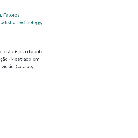
a
,
Fatores
tatistic
,
Technology
,
 estatística durante
tação (Mestrado em
Goiás, Catalão,
T