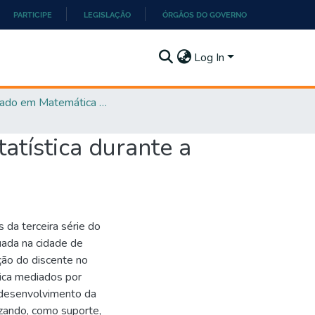
PARTICIPE
LEGISLAÇÃO
ÓRGÃOS DO GOVERNO
Log In
Mestrado em Matemática em Rede Nacional - PROFMAT
atística durante a
 da terceira série do
uada na cidade de
ção do discente no
ica mediados por
 desenvolvimento da
lizando, como suporte,