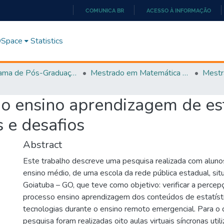
COMUNICA BR
ACESSO À INFORMAÇÃO
IR
PARA
 DSpace
Statistics
O
CONTEÚDO
Programa de Pós-Graduação em Matemática (PROFMAT)
Mestrado em Matemática em Rede Nacional - PROFMAT
o ensino aprendizagem de est
 e desafios
Abstract
Este trabalho descreve uma pesquisa realizada com alunos
ensino médio, de uma escola da rede pública estadual, sit
Goiatuba – GO, que teve como objetivo: verificar a percep
processo ensino aprendizagem dos conteúdos de estatíst
tecnologias durante o ensino remoto emergencial. Para o
pesquisa foram realizadas oito aulas virtuais síncronas uti