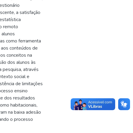
estionário
scente, a satisfação
statística
no remoto
 alunos
onas como ferramenta
s aos conteúdos de
 os conceitos na
são dos alunos às
va pesquisa, através
ntexto social e
stência de limitações
rocesso ensino
te dos resultados
omo habitacionais,
aram na baixa adesão
itando o processo