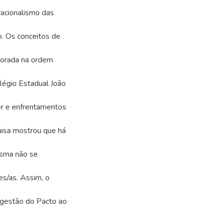
racionalismo das
o. Os conceitos de
borada na ordem
légio Estadual João
der e enfrentamentos
uisa mostrou que há
esma não se
es/as. Assim, o
e gestão do Pacto ao