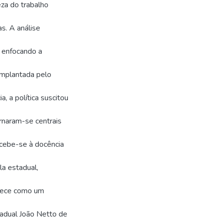
eza do trabalho
as. A análise
, enfocando a
implantada pelo
, a política suscitou
rnaram-se centrais
ncebe-se à docência
la estadual,
elece como um
tadual João Netto de