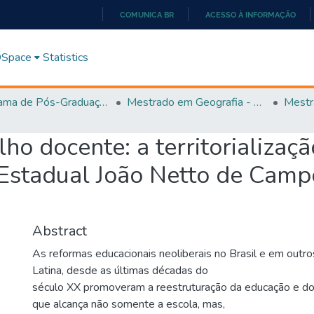
COMUNICA BR
ACESSO À INFORMAÇÃO
IR
PARA
 DSpace
Statistics
O
CONTEÚDO
Programa de Pós-Graduação em Geografia - PPGGEO
Mestrado em Geografia - PPGGEO
Mestr
ho docente: a territorializaç
Estadual João Netto de Camp
Abstract
As reformas educacionais neoliberais no Brasil e em outr
Latina, desde as últimas décadas do
século XX promoveram a reestruturação da educação e do
que alcança não somente a escola, mas,