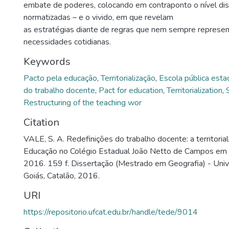
embate de poderes, colocando em contraponto o nível dis
normatizadas – e o vivido, em que revelam
as estratégias diante de regras que nem sempre represe
necessidades cotidianas.
Keywords
Pacto pela educação
,
Territorialização
,
Escola pública esta
do trabalho docente
,
Pact for education
,
Territorialization
,
Restructuring of the teaching wor
Citation
VALE, S. A. Redefinições do trabalho docente: a territoria
Educação no Colégio Estadual João Netto de Campos em C
2016. 159 f. Dissertação (Mestrado em Geografia) - Uni
Goiás, Catalão, 2016.
URI
https://repositorio.ufcat.edu.br/handle/tede/9014