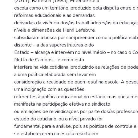
(2011), Raffestin (1993). Entende-se a
escola como um território, produzido pela disputa entre o 
reformas educacionais e as demandas
derivadas da vivência dos/as trabalhadores/as da educaçã
níveis e dimensões de Henri Lefebvre
subsidiaram a busca por compreender como a política ela
distante – a das superestruturas e do
Estado – alcança e intervém no nível médio – no caso o Co
Netto de Campos – e como esta
interfere na vida cotidiana, produzindo as relações de po
a uma política elaborada sem levar em
consideração a realidade de quem está na escola. A pesq
uma indignação com as questões
referentes à política educacional no estado, mas que a m
manifesta na participação efetiva no sindicato
ou em ações de reivindicações por parte dos/as professor
estudo do cotidiano, ou o nível privado foi
fundamental para a análise, pois as políticas de controle 
se estabelecerem na escola resulta em