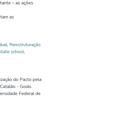
tante – as ações
ntam as
dual
,
Reestruturação
State school
,
lização do Pacto pela
atalão - Goiás.
versidade Federal de